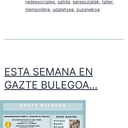
redessociales
,
salida
,
saresozialak
,
taller
,
tiempolibre
,
udaletxea
,
zuzenekoa
ESTA SEMANA EN
GAZTE BULEGOA…