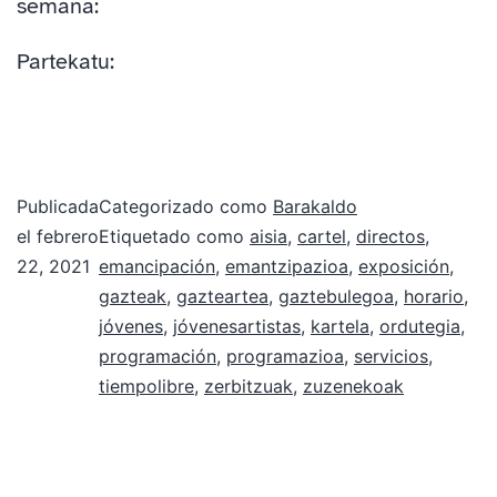
semana:
Partekatu:
Publicada
Categorizado como
Barakaldo
el
febrero
Etiquetado como
aisia
,
cartel
,
directos
,
22, 2021
emancipación
,
emantzipazioa
,
exposición
,
gazteak
,
gazteartea
,
gaztebulegoa
,
horario
,
jóvenes
,
jóvenesartistas
,
kartela
,
ordutegia
,
programación
,
programazioa
,
servicios
,
tiempolibre
,
zerbitzuak
,
zuzenekoak