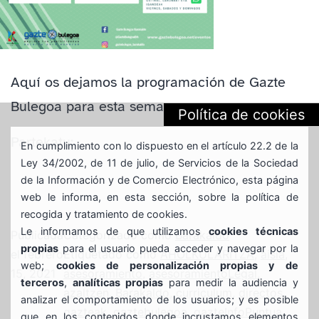
Aquí os dejamos la programación de Gazte
Bulegoa para esta semana:
Política de cookies
Partekatu:
En cumplimiento con lo dispuesto en el artículo 22.2 de la
Ley 34/2002, de 11 de julio, de Servicios de la Sociedad
de la Información y de Comercio Electrónico, esta página
web le informa, en esta sección, sobre la política de
recogida y tratamiento de cookies.
Le informamos de que utilizamos
cookies técnicas
Publicada
Categorizado como
Barakaldo
propias
para el usuario pueda acceder y navegar por la
el
febrero
Etiquetado como
AHOLKULARITZA
,
aisia
,
web;
cookies de personalización propias y de
15, 2021
asesoramiento
,
asesoramientoLegal
,
terceros
,
analíticas propias
para medir la audiencia y
azaltzen
,
Barakaldo
,
curriculum
,
directos
,
analizar el comportamiento de los usuarios; y es posible
gazteak
,
gaztebulegoa
,
gazteInfoPuntua
,
que en los contenidos donde incrustamos elementos