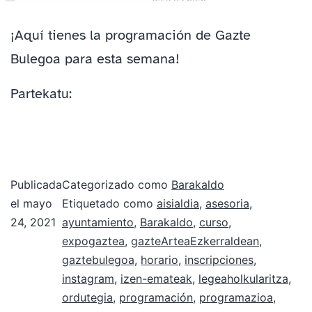
¡Aquí tienes la programación de Gazte
Bulegoa para esta semana!
Partekatu:
Publicada
Categorizado como
Barakaldo
el
mayo
Etiquetado como
aisialdia
,
asesoria
,
24, 2021
ayuntamiento
,
Barakaldo
,
curso
,
expogaztea
,
gazteArteaEzkerraldean
,
gaztebulegoa
,
horario
,
inscripciones
,
instagram
,
izen-emateak
,
legeaholkularitza
,
ordutegia
,
programación
,
programazioa
,