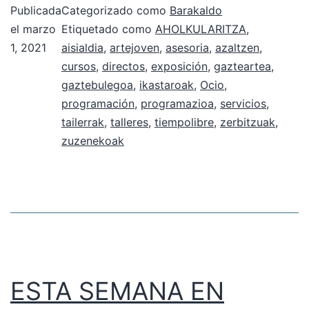
Publicada
Categorizado como
Barakaldo
el
marzo
Etiquetado como
AHOLKULARITZA
,
1, 2021
aisialdia
,
artejoven
,
asesoria
,
azaltzen
,
cursos
,
directos
,
exposición
,
gazteartea
,
gaztebulegoa
,
ikastaroak
,
Ocio
,
programación
,
programazioa
,
servicios
,
tailerrak
,
talleres
,
tiempolibre
,
zerbitzuak
,
zuzenekoak
ESTA SEMANA EN