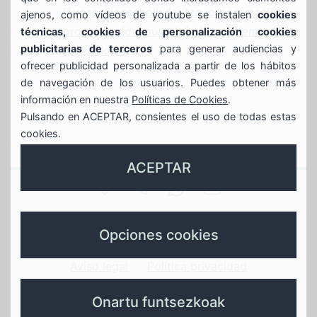
jóvenes
,
legeaholkularitza
,
programación
,
ajenos, como vídeos de youtube se instalen
cookies
programazioa
,
puntoInfoJoven
,
tiempolibre
,
técnicas, cookies de personalización cookies
publicitarias de terceros
para generar audiencias y
zuzenekoak
ofrecer publicidad personalizada a partir de los hábitos
de navegación de los usuarios. Puedes obtener más
información en nuestra
Políticas de Cookies
.
Pulsando en ACEPTAR, consientes el uso de todas estas
cookies.
ACEPTAR
SAN
944
688639935
GAZTEBULEGOA@
JUAN
Gaztebulegoa
789
whasapp
instagram
X
Opciones cookies
17
596
gaztebulegoa
gaztebulegoa
Aviso legal
Política privacidad
–
Política de cookies
Política de calidad
Onartu funtsezkoak