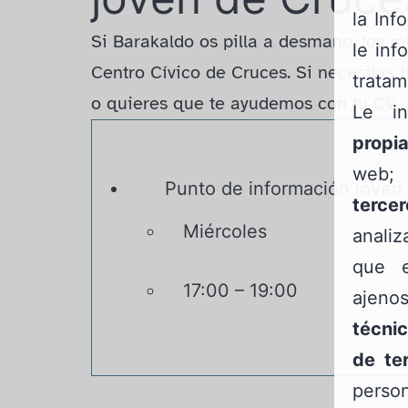
la Inf
Si Barakaldo os pilla a desmano, los m
le inf
Centro Cívico de Cruces. Si necesitas
tratam
o quieres que te ayudemos con tu CV, 
Le i
propi
web
Punto de información joven
tercer
Miércoles
anali
que e
17:00 – 19:00
ajeno
técnic
de te
person