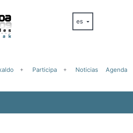
kaldo
Participa
Noticias
Agenda
Abrir
Abrir
el
el
menú
menú