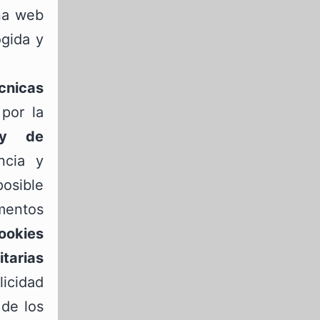
ina web
ogida y
cnicas
por la
 y de
ncia y
osible
mentos
ookies
itarias
icidad
 de los