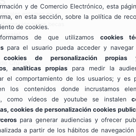
ormación y de Comercio Electrónico, esta pág
iércoles estamos en el
orma, en esta sección, sobre la política de rec
 información sobre becas
iento de cookies.
¡pásate!
nformamos de que utilizamos
cookies té
as
para el usuario pueda acceder y navegar 
;
cookies de personalización propias
 de Cruces
os
,
analíticas propias
para medir la audie
zar el comportamiento de los usuarios; y es p
n los contenidos donde incrustamos ele
s, como vídeos de youtube se instalen
c
as, cookies de personalización cookies public
rceros
para generar audiencias y ofrecer publ
alizada a partir de los hábitos de navegación