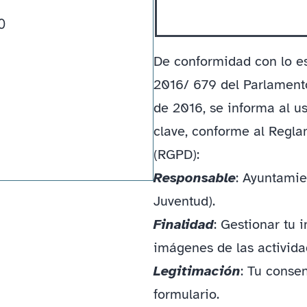
p
0
ty
.
De conformidad con lo e
2016/ 679 del Parlamento
de 2016, se informa al u
clave, conforme al Regl
(RGPD):
Responsable
: Ayuntamie
Juventud).
Finalidad
: Gestionar tu 
imágenes de las activida
Legitimación
: Tu consen
formulario.