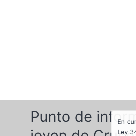
Punto de infor
En cum
joven de Cruce
Ley 34