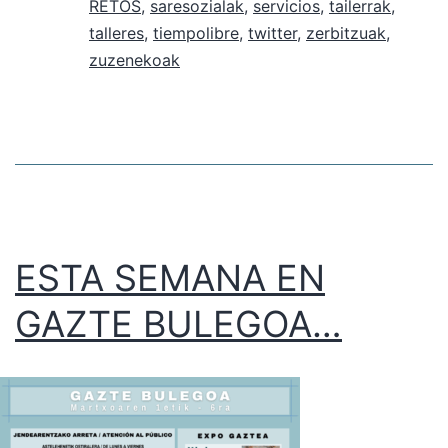
RETOS
,
saresozialak
,
servicios
,
tailerrak
,
talleres
,
tiempolibre
,
twitter
,
zerbitzuak
,
zuzenekoak
ESTA SEMANA EN
GAZTE BULEGOA…