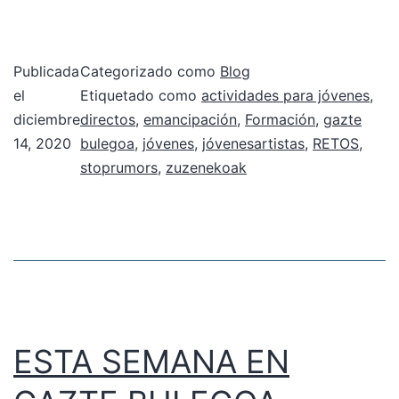
Publicada
Categorizado como
Blog
el
Etiquetado como
actividades para jóvenes
,
diciembre
directos
,
emancipación
,
Formación
,
gazte
14, 2020
bulegoa
,
jóvenes
,
jóvenesartistas
,
RETOS
,
stoprumors
,
zuzenekoak
ESTA SEMANA EN