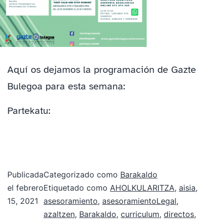
Aquí os dejamos la programación de Gazte
Bulegoa para esta semana:
Partekatu:
Publicada
Categorizado como
Barakaldo
el
febrero
Etiquetado como
AHOLKULARITZA
,
aisia
,
15, 2021
asesoramiento
,
asesoramientoLegal
,
azaltzen
,
Barakaldo
,
curriculum
,
directos
,