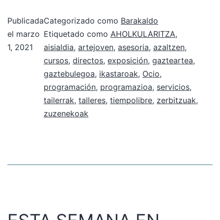
Publicada
Categorizado como
Barakaldo
el
marzo
Etiquetado como
AHOLKULARITZA
,
1, 2021
aisialdia
,
artejoven
,
asesoria
,
azaltzen
,
cursos
,
directos
,
exposición
,
gazteartea
,
gaztebulegoa
,
ikastaroak
,
Ocio
,
programación
,
programazioa
,
servicios
,
tailerrak
,
talleres
,
tiempolibre
,
zerbitzuak
,
zuzenekoak