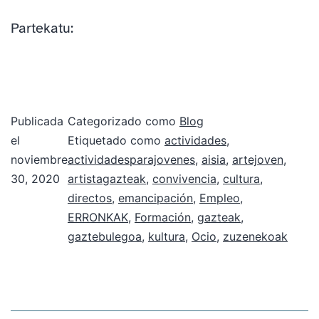
Partekatu:
Publicada
Categorizado como
Blog
el
Etiquetado como
actividades
,
noviembre
actividadesparajovenes
,
aisia
,
artejoven
,
30, 2020
artistagazteak
,
convivencia
,
cultura
,
directos
,
emancipación
,
Empleo
,
ERRONKAK
,
Formación
,
gazteak
,
gaztebulegoa
,
kultura
,
Ocio
,
zuzenekoak