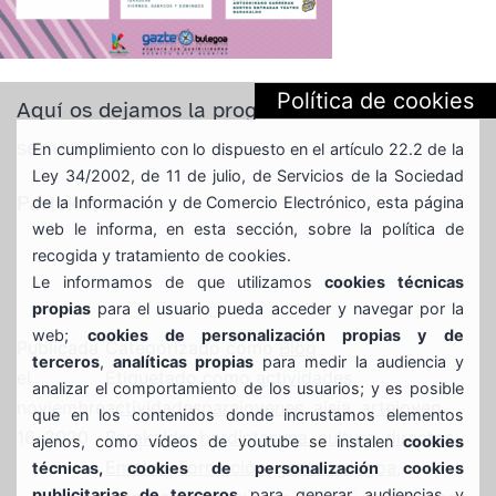
Política de cookies
Aquí os dejamos la programación de esta
semana
En cumplimiento con lo dispuesto en el artículo 22.2 de la
Ley 34/2002, de 11 de julio, de Servicios de la Sociedad
Partekatu:
de la Información y de Comercio Electrónico, esta página
web le informa, en esta sección, sobre la política de
recogida y tratamiento de cookies.
Le informamos de que utilizamos
cookies técnicas
propias
para el usuario pueda acceder y navegar por la
web;
cookies de personalización propias y de
Publicada
Categorizado como
Blog
terceros
,
analíticas propias
para medir la audiencia y
el
Etiquetado como
actividades
,
analizar el comportamiento de los usuarios; y es posible
noviembre
actividadesparajovenes
,
aisia
,
artejoven
,
que en los contenidos donde incrustamos elementos
16, 2020
Barakaldo
,
berdintasuna
,
cultura
,
directos
,
ajenos, como vídeos de youtube se instalen
cookies
Empleo
,
Formación
,
gazte bulegoa
,
técnicas, cookies de personalización cookies
publicitarias de terceros
para generar audiencias y