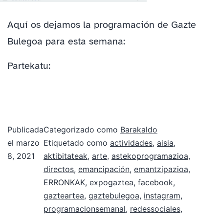
Aquí os dejamos la programación de Gazte
Bulegoa para esta semana:
Partekatu:
Publicada
Categorizado como
Barakaldo
el
marzo
Etiquetado como
actividades
,
aisia
,
8, 2021
aktibitateak
,
arte
,
astekoprogramazioa
,
directos
,
emancipación
,
emantzipazioa
,
ERRONKAK
,
expogaztea
,
facebook
,
gazteartea
,
gaztebulegoa
,
instagram
,
programacionsemanal
,
redessociales
,