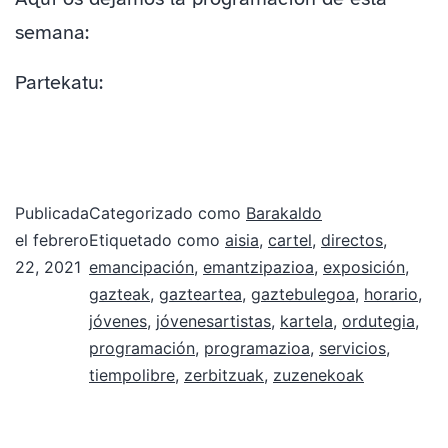
semana:
Partekatu:
Publicada
Categorizado como
Barakaldo
el
febrero
Etiquetado como
aisia
,
cartel
,
directos
,
22, 2021
emancipación
,
emantzipazioa
,
exposición
,
gazteak
,
gazteartea
,
gaztebulegoa
,
horario
,
jóvenes
,
jóvenesartistas
,
kartela
,
ordutegia
,
programación
,
programazioa
,
servicios
,
tiempolibre
,
zerbitzuak
,
zuzenekoak