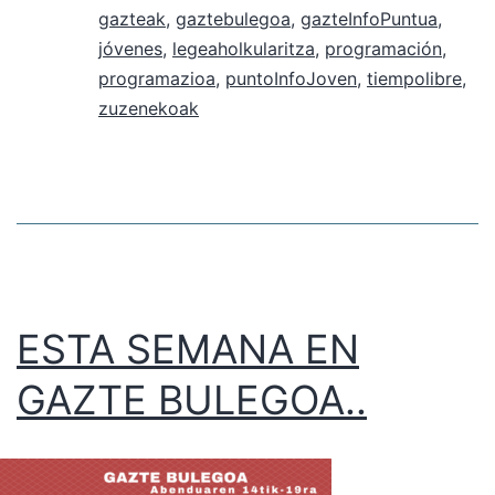
gazteak
,
gaztebulegoa
,
gazteInfoPuntua
,
jóvenes
,
legeaholkularitza
,
programación
,
programazioa
,
puntoInfoJoven
,
tiempolibre
,
zuzenekoak
ESTA SEMANA EN
GAZTE BULEGOA..