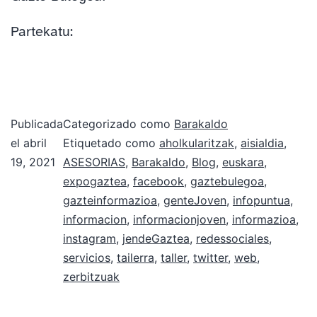
Partekatu:
Publicada
Categorizado como
Barakaldo
el
abril
Etiquetado como
aholkularitzak
,
aisialdia
,
19, 2021
ASESORIAS
,
Barakaldo
,
Blog
,
euskara
,
expogaztea
,
facebook
,
gaztebulegoa
,
gazteinformazioa
,
genteJoven
,
infopuntua
,
informacion
,
informacionjoven
,
informazioa
,
instagram
,
jendeGaztea
,
redessociales
,
servicios
,
tailerra
,
taller
,
twitter
,
web
,
zerbitzuak