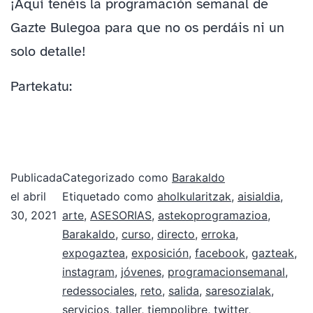
¡Aquí tenéis la programación semanal de
Gazte Bulegoa para que no os perdáis ni un
solo detalle!
Partekatu:
Publicada
Categorizado como
Barakaldo
el
abril
Etiquetado como
aholkularitzak
,
aisialdia
,
30, 2021
arte
,
ASESORIAS
,
astekoprogramazioa
,
Barakaldo
,
curso
,
directo
,
erroka
,
expogaztea
,
exposición
,
facebook
,
gazteak
,
instagram
,
jóvenes
,
programacionsemanal
,
redessociales
,
reto
,
salida
,
saresozialak
,
servicios
,
taller
,
tiempolibre
,
twitter
,