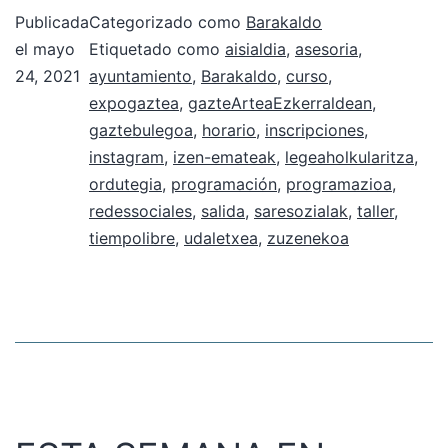
Publicada
Categorizado como
Barakaldo
el
mayo
Etiquetado como
aisialdia
,
asesoria
,
24, 2021
ayuntamiento
,
Barakaldo
,
curso
,
expogaztea
,
gazteArteaEzkerraldean
,
gaztebulegoa
,
horario
,
inscripciones
,
instagram
,
izen-emateak
,
legeaholkularitza
,
ordutegia
,
programación
,
programazioa
,
redessociales
,
salida
,
saresozialak
,
taller
,
tiempolibre
,
udaletxea
,
zuzenekoa