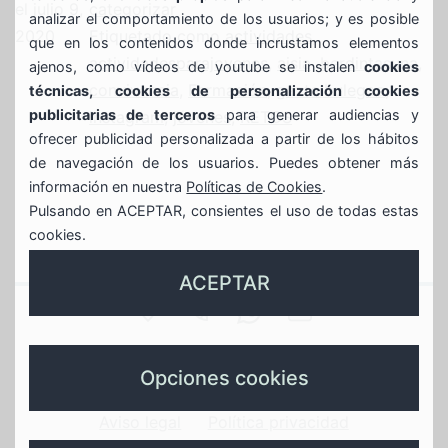
el
julio 9,
categorizar
analizar el comportamiento de los usuarios; y es posible
2020
Etiquetado como
actividades
,
que en los contenidos donde incrustamos elementos
actividadesparajovenes
,
aisia
,
berdintasuna
,
ajenos, como vídeos de youtube se instalen
cookies
convivencia
,
Formación
,
gazte bulegoa
,
técnicas, cookies de personalización cookies
publicitarias de terceros
para generar audiencias y
instagram
,
jóvenes
,
RETOS
ofrecer publicidad personalizada a partir de los hábitos
de navegación de los usuarios. Puedes obtener más
información en nuestra
Políticas de Cookies
.
Pulsando en ACEPTAR, consientes el uso de todas estas
cookies.
ACEPTAR
SAN
944
688639935
GAZTEBULEGOA@
JUAN
Gaztebulegoa
789
whasapp
instagram
X
Opciones cookies
17
596
gaztebulegoa
gaztebulegoa
Aviso legal
Política privacidad