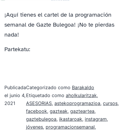
¡Aquí tienes el cartel de la programación
semanal de Gazte Bulegoa! ¡No te pierdas
nada!
Partekatu:
Publicada
Categorizado como
Barakaldo
el
junio 4,
Etiquetado como
aholkularitzak
,
2021
ASESORIAS
,
astekoprogramazioa
,
cursos
,
facebook
,
gazteak
,
gazteartea
,
gaztebulegoa
,
ikastaroak
,
instagram
,
jóvenes
,
programacionsemanal
,