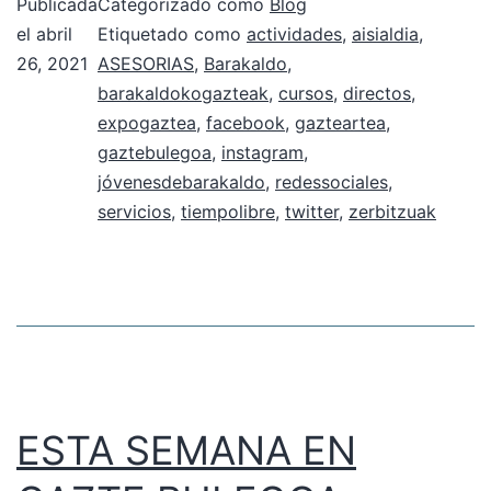
Publicada
Categorizado como
Blog
el
abril
Etiquetado como
actividades
,
aisialdia
,
26, 2021
ASESORIAS
,
Barakaldo
,
barakaldokogazteak
,
cursos
,
directos
,
expogaztea
,
facebook
,
gazteartea
,
gaztebulegoa
,
instagram
,
jóvenesdebarakaldo
,
redessociales
,
servicios
,
tiempolibre
,
twitter
,
zerbitzuak
ESTA SEMANA EN