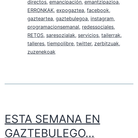
directos
,
emancipación
,
emantzipazioa
,
ERRONKAK
,
expogaztea
,
facebook
,
gazteartea
,
gaztebulegoa
,
instagram
,
programacionsemanal
,
redessociales
,
RETOS
,
saresozialak
,
servicios
,
tailerrak
,
talleres
,
tiempolibre
,
twitter
,
zerbitzuak
,
zuzenekoak
ESTA SEMANA EN
GAZTEBULEGO…