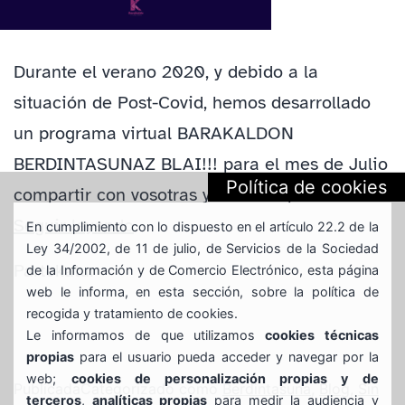
Durante el verano 2020, y debido a la
situación de Post-Covid, hemos desarrollado
un programa virtual BARAKALDON
BERDINTASUNAZ BLAI!!! para el mes de Julio
Política de cookies
compartir con vosotras y vosotros para…
BERDINTASUNAZ
Seguir leyendo
En cumplimiento con lo dispuesto en el artículo 22.2 de la
Ley 34/2002, de 11 de julio, de Servicios de la Sociedad
BARAKANBLAI
Partekatu:
de la Información y de Comercio Electrónico, esta página
web le informa, en esta sección, sobre la política de
recogida y tratamiento de cookies.
Le informamos de que utilizamos
cookies técnicas
propias
para el usuario pueda acceder y navegar por la
web;
cookies de personalización propias y de
Publicada
Categorizado como
Berdintasuna
,
Blog
,
Sin
terceros
,
analíticas propias
para medir la audiencia y