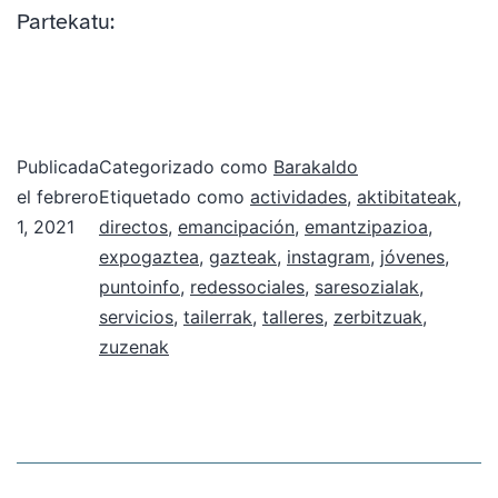
Partekatu:
Publicada
Categorizado como
Barakaldo
el
febrero
Etiquetado como
actividades
,
aktibitateak
,
1, 2021
directos
,
emancipación
,
emantzipazioa
,
expogaztea
,
gazteak
,
instagram
,
jóvenes
,
puntoinfo
,
redessociales
,
saresozialak
,
servicios
,
tailerrak
,
talleres
,
zerbitzuak
,
zuzenak