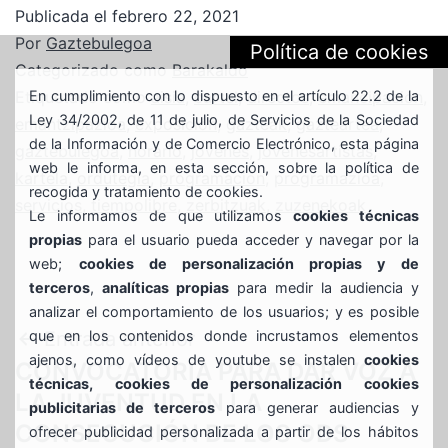
Publicada el
febrero 22, 2021
Por
Gaztebulegoa
Política de cookies
Categorizado como
Barakaldo
En cumplimiento con lo dispuesto en el artículo 22.2 de la
Etiquetado como
aisia
,
cartel
,
directos
,
emancipación
,
Ley 34/2002, de 11 de julio, de Servicios de la Sociedad
emantzipazioa
,
exposición
,
gazteak
,
gazteartea
,
de la Información y de Comercio Electrónico, esta página
gaztebulegoa
,
horario
,
jóvenes
,
jóvenesartistas
,
web le informa, en esta sección, sobre la política de
kartela
,
ordutegia
,
programación
,
programazioa
,
recogida y tratamiento de cookies.
servicios
,
tiempolibre
,
zerbitzuak
,
zuzenekoak
Le informamos de que utilizamos
cookies técnicas
propias
para el usuario pueda acceder y navegar por la
web;
cookies de personalización propias y de
terceros
,
analíticas propias
para medir la audiencia y
analizar el comportamiento de los usuarios; y es posible
Navegación
que en los contenidos donde incrustamos elementos
Entrada anterior
ajenos, como vídeos de youtube se instalen
cookies
CONVOCATORIA PARA DAR VOZ A
de
técnicas, cookies de personalización cookies
LA JUVENTUD EN LA
publicitarias de terceros
para generar audiencias y
entradas
CONSECUCIÓN DE LOS ODS
ofrecer publicidad personalizada a partir de los hábitos