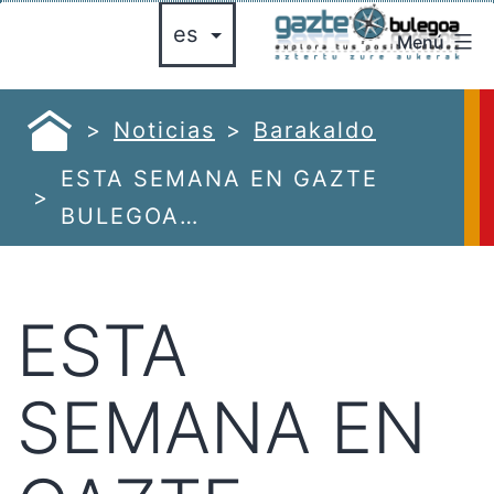
Saltar
Menú
al
gazte
contenido
bulegoa
azte
Noticias
Barakaldo
ulegoa
ESTA SEMANA EN GAZTE
BULEGOA…
ESTA
SEMANA EN