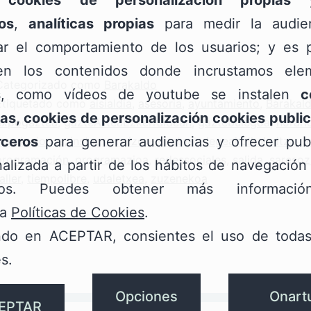
os
,
analíticas propias
para medir la audie
zar el comportamiento de los usuarios; y es p
n los contenidos donde incrustamos ele
Categorizado como
Barakaldo
s, como vídeos de youtube se instalen
c
Etiquetado como
aisialdia
,
asesoria
,
ayuntamiento
,
Barakal
as, cookies de personalización cookies public
expogaztea
,
gazteArteaEzkerraldean
,
gaztebulegoa
,
horari
rceros
para generar audiencias y ofrecer publ
inscripciones
,
instagram
,
izen-emateak
,
legeaholkularitza
,
o
programación
,
programazioa
,
redessociales
,
salida
,
saresoz
alizada a partir de los hábitos de navegación
aller
,
tiempolibre
,
udaletxea
,
zuzenekoa
rios. Puedes obtener más informaci
ra
Políticas de Cookies
.
ndo en ACEPTAR, consientes el uso de todas
s.
Opciones
Onart
EPTAR