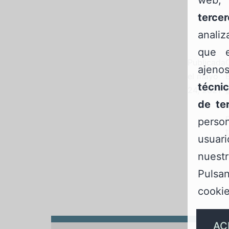
tercer
anali
que e
Publicada
ajeno
el
mayo
técnic
24, 2021
de te
person
t
usua
nuest
Pulsa
cookie
AC