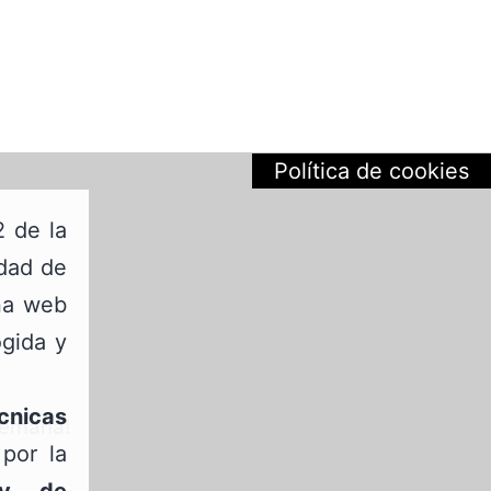
Política de cookies
2 de la
edad de
ina web
ogida y
cnicas
semana!
por la
 y de