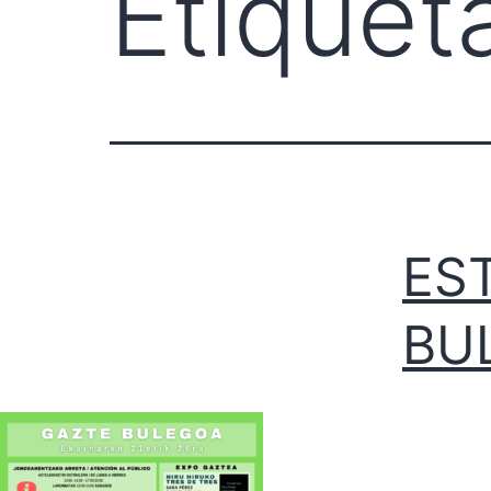
Etiquet
ES
BU