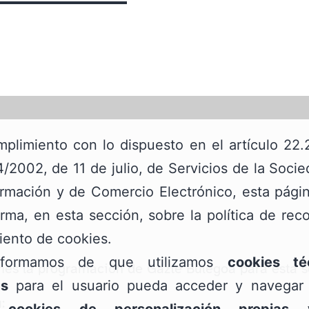
plimiento con lo dispuesto en el artículo 22.
/2002, de 11 de julio, de Servicios de la Soci
ormación y de Comercio Electrónico, esta pág
orma, en esta sección, sobre la política de rec
iento de cookies.
nformamos de que utilizamos
cookies té
enes la programación de Gazte Bulegoa para esta 
as
para el usuario pueda acceder y navegar 
:
;
cookies de personalización propias