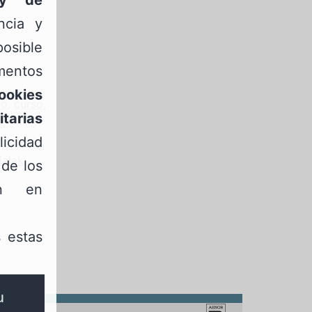
ncia y
osible
mentos
ookies
do
,
curso
,
itarias
o
,
icidad
rdutegia
,
ialak
,
 de los
ón en
 estas
u