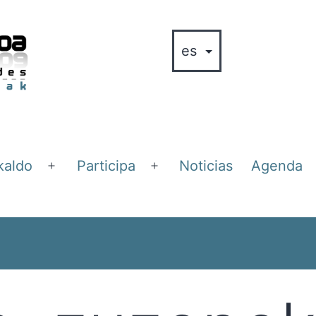
kaldo
Participa
Noticias
Agenda
Abrir
Abrir
el
el
menú
menú