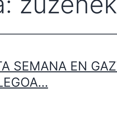
a:
zuzene
TA SEMANA EN GAZ
LEGOA…