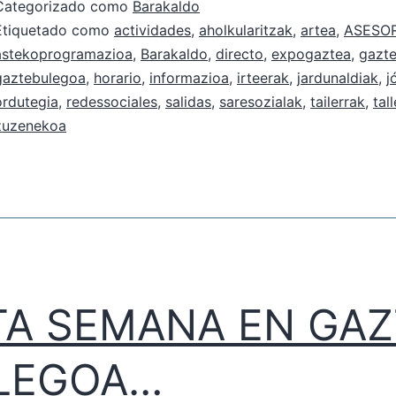
Categorizado como
Barakaldo
Etiquetado como
actividades
,
aholkularitzak
,
artea
,
ASESOR
astekoprogramazioa
,
Barakaldo
,
directo
,
expogaztea
,
gazt
gaztebulegoa
,
horario
,
informazioa
,
irteerak
,
jardunaldiak
,
j
ordutegia
,
redessociales
,
salidas
,
saresozialak
,
tailerrak
,
tal
zuzenekoa
TA SEMANA EN GAZ
LEGOA…