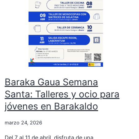
Barakaldo
con
su
monólogo
«Kaitin
in
the
Night»
Baraka Gaua Semana
Santa: Talleres y ocio para
jóvenes en Barakaldo
marzo 24, 2026
Del 7 al 11 de abril, disfruta de una