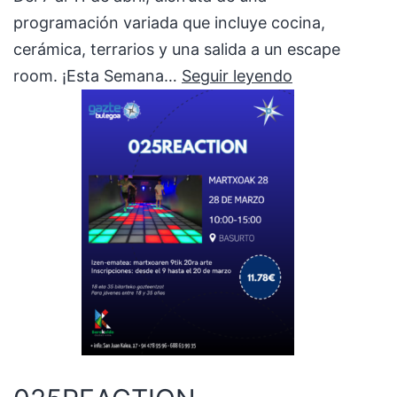
programación variada que incluye cocina,
cerámica, terrarios y una salida a un escape
Baraka
room. ¡Esta Semana…
Seguir leyendo
Gaua
Semana
Santa:
Talleres
y
ocio
para
jóvenes
en
Barakaldo