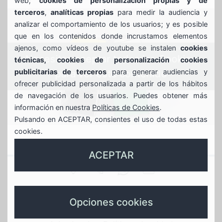
web;
cookies de personalización propias y de
terceros
,
analíticas propias
para medir la audiencia y
analizar el comportamiento de los usuarios; y es posible
que en los contenidos donde incrustamos elementos
ajenos, como vídeos de youtube se instalen
cookies
Necesitas aceptar todas las Cookies
técnicas, cookies de personalización cookies
publicitarias de terceros
para generar audiencias y
para ver este contenido
ofrecer publicidad personalizada a partir de los hábitos
de navegación de los usuarios. Puedes obtener más
información en nuestra
Políticas de Cookies
.
Pulsando en ACEPTAR, consientes el uso de todas estas
cookies.
ACEPTAR
SAN
944
688639935
GAZTEBULEGOA@
JUAN
Gaztebulegoa
789
whasapp
instagram
X
Opciones cookies
17
596
gaztebulegoa
gaztebulegoa