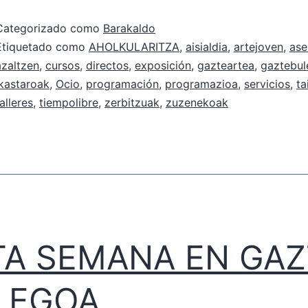
Categorizado como
Barakaldo
Etiquetado como
AHOLKULARITZA
,
aisialdia
,
artejoven
,
ase
azaltzen
,
cursos
,
directos
,
exposición
,
gazteartea
,
gaztebu
ikastaroak
,
Ocio
,
programación
,
programazioa
,
servicios
,
ta
alleres
,
tiempolibre
,
zerbitzuak
,
zuzenekoak
TA SEMANA EN GAZ
LEGOA