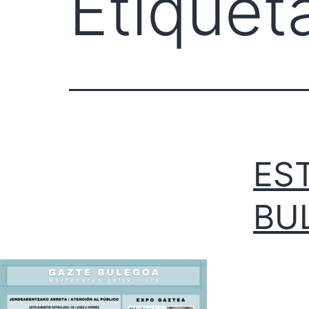
Etiquet
ES
BU