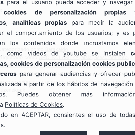
as
para el usuario pueda acceder y navegar 
:
;
cookies de personalización propias
os
,
analíticas propias
para medir la audie
zar el comportamiento de los usuarios; y es p
n los contenidos donde incrustamos ele
Categorizado como
Barakaldo
s, como vídeos de youtube se instalen
c
Etiquetado como
AHOLKULARITZA
,
aisia
,
asesoramiento
,
as, cookies de personalización cookies public
asesoramientoLegal
,
azaltzen
,
Barakaldo
,
curriculum
,
direct
rceros
para generar audiencias y ofrecer publ
gazteak
,
gaztebulegoa
,
gazteInfoPuntua
,
jóvenes
,
legeaholk
programación
,
programazioa
,
puntoInfoJoven
,
tiempolibre
,
alizada a partir de los hábitos de navegación
zuzenekoak
rios. Puedes obtener más informaci
ra
Políticas de Cookies
.
ndo en ACEPTAR, consientes el uso de todas
s.