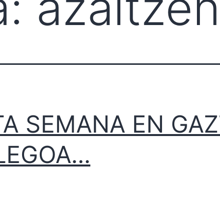
a:
azaltze
TA SEMANA EN GAZ
LEGOA…