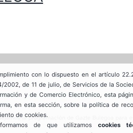
plimiento con lo dispuesto en el artículo 22.
/2002, de 11 de julio, de Servicios de la Soci
ormación y de Comercio Electrónico, esta pág
orma, en esta sección, sobre la política de rec
iento de cookies.
dejamos la programación de Gazte Bulegoa para e
nformamos de que utilizamos
cookies té