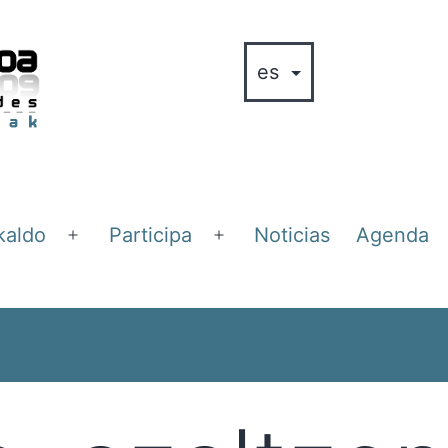
kaldo
Participa
Noticias
Agenda
Abrir
Abrir
el
el
menú
menú