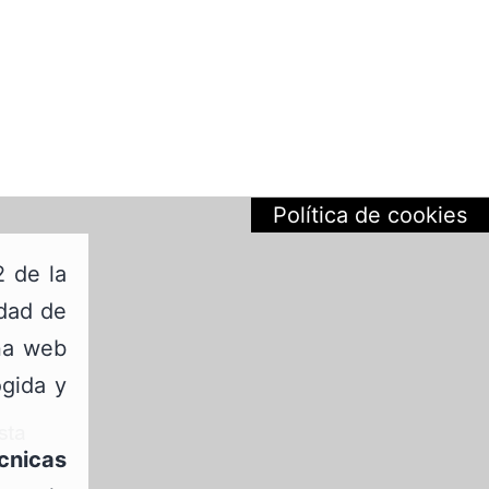
Política de cookies
2 de la
edad de
ina web
ogida y
sta
cnicas