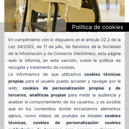
Política de cookies
En cumplimiento con lo dispuesto en el artículo 22.2 de la
Ley 34/2002, de 11 de julio, de Servicios de la Sociedad
de la Información y de Comercio Electrónico, esta página
web le informa, en esta sección, sobre la política de
recogida y tratamiento de cookies.
Le informamos de que utilizamos
cookies técnicas
propias
para el usuario pueda acceder y navegar por la
Una abogada especializada resolverá tus
web;
cookies de personalización propias y de
terceros
,
analíticas propias
para medir la audiencia y
dudas en temas legales, como las relaciones
analizar el comportamiento de los usuarios; y es posible
laborales, conflictos vecinales o consultas
que en los contenidos donde incrustamos elementos
legales. De manera gratuita, confidencial y
ajenos, como vídeos de youtube se instalen
cookies
técnicas, cookies de personalización cookies
personalizada. Atiende de manera presencial