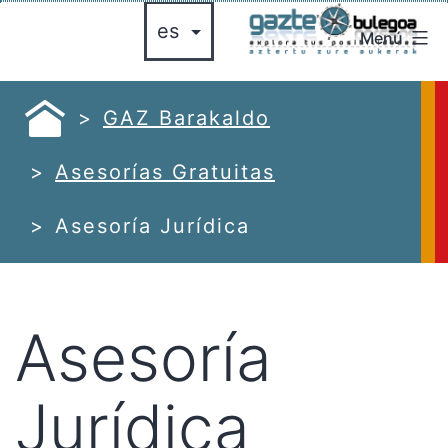
Saltar
Menú
al
gazte
contenido
bulegoa
azte
GAZ Barakaldo
ulegoa
Asesorías Gratuitas
Asesoría Jurídica
Asesoría
Jurídica