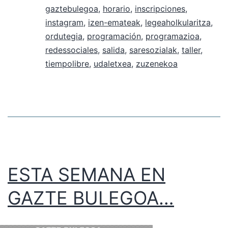
gaztebulegoa
,
horario
,
inscripciones
,
instagram
,
izen-emateak
,
legeaholkularitza
,
ordutegia
,
programación
,
programazioa
,
redessociales
,
salida
,
saresozialak
,
taller
,
tiempolibre
,
udaletxea
,
zuzenekoa
ESTA SEMANA EN
GAZTE BULEGOA…