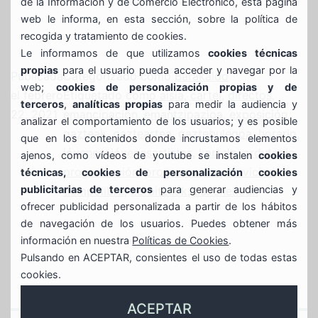
de la Información y de Comercio Electrónico, esta página
web le informa, en esta sección, sobre la política de
recogida y tratamiento de cookies.
Le informamos de que utilizamos
cookies técnicas
propias
para el usuario pueda acceder y navegar por la
Publicada
Categorizado como
Barakaldo
web;
cookies de personalización propias y de
el
febrero
Etiquetado como
aisia
,
cartel
,
directos
,
terceros
,
analíticas propias
para medir la audiencia y
22, 2021
emancipación
,
emantzipazioa
,
exposición
,
analizar el comportamiento de los usuarios; y es posible
gazteak
,
gazteartea
,
gaztebulegoa
,
horario
,
que en los contenidos donde incrustamos elementos
jóvenes
,
jóvenesartistas
,
kartela
,
ordutegia
,
ajenos, como vídeos de youtube se instalen
cookies
programación
,
programazioa
,
servicios
,
técnicas, cookies de personalización cookies
publicitarias de terceros
para generar audiencias y
tiempolibre
,
zerbitzuak
,
zuzenekoak
ofrecer publicidad personalizada a partir de los hábitos
de navegación de los usuarios. Puedes obtener más
información en nuestra
Políticas de Cookies
.
Pulsando en ACEPTAR, consientes el uso de todas estas
cookies.
ACEPTAR