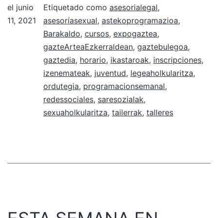
el
junio
Etiquetado como
asesorialegal
,
11, 2021
asesoríasexual
,
astekoprogramazioa
,
Barakaldo
,
cursos
,
expogaztea
,
gazteArteaEzkerraldean
,
gaztebulegoa
,
gaztedia
,
horario
,
ikastaroak
,
inscripciones
,
izenemateak
,
juventud
,
legeaholkularitza
,
ordutegia
,
programacionsemanal
,
redessociales
,
saresozialak
,
sexuaholkularitza
,
tailerrak
,
talleres