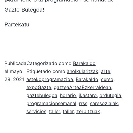
Gazte Bulegoa!
Partekatu:
Publicada
Categorizado como
Barakaldo
el
mayo
Etiquetado como
aholkularitzak
,
arte
,
28, 2021
astekoprogramazioa
,
Barakaldo
,
curso
,
expoGazte
,
gazteaArteaEzkerraldean
,
gaztebulegoa
,
horario
,
ikastaro
,
ordutegia
,
programacionsemanal
,
rrss
,
saresozialak
,
servicios
,
tailer
,
taller
,
zerbitzuak