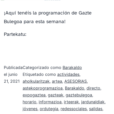
¡Aquí tenéis la programación de Gazte
Bulegoa para esta semana!
Partekatu:
Publicada
Categorizado como
Barakaldo
el
junio
Etiquetado como
actividades
,
21, 2021
aholkularitzak
,
artea
,
ASESORIAS
,
astekoprogramazioa
,
Barakaldo
,
directo
,
expogaztea
,
gazteak
,
gaztebulegoa
,
horario
,
informazioa
,
irteerak
,
jardunaldiak
,
jóvenes
,
ordutegia
,
redessociales
,
salidas
,