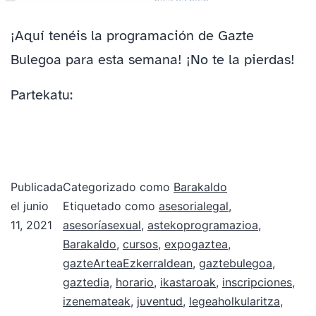
¡Aquí tenéis la programación de Gazte
Bulegoa para esta semana! ¡No te la pierdas!
Partekatu:
Publicada
Categorizado como
Barakaldo
el
junio
Etiquetado como
asesorialegal
,
11, 2021
asesoríasexual
,
astekoprogramazioa
,
Barakaldo
,
cursos
,
expogaztea
,
gazteArteaEzkerraldean
,
gaztebulegoa
,
gaztedia
,
horario
,
ikastaroak
,
inscripciones
,
izenemateak
,
juventud
,
legeaholkularitza
,