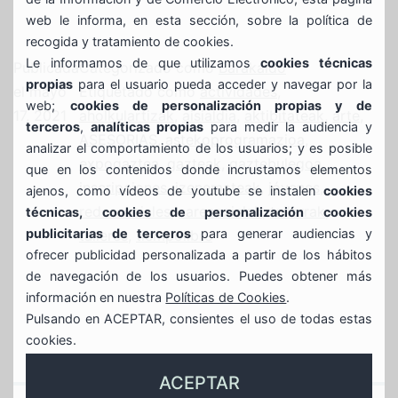
web le informa, en esta sección, sobre la política de
recogida y tratamiento de cookies.
Le informamos de que utilizamos
cookies técnicas
Publicada
Categorizado como
Barakaldo
propias
para el usuario pueda acceder y navegar por la
el
mayo
Etiquetado como
actividades
,
web;
cookies de personalización propias y de
17, 2021
aholkulartizak
,
aisialdia
,
aktibitateak
,
arte
,
terceros
,
analíticas propias
para medir la audiencia y
ASESORIAS
,
astekoprogramazioa
,
analizar el comportamiento de los usuarios; y es posible
expogaztea
,
gazteak
,
gaztebulegoa
,
que en los contenidos donde incrustamos elementos
inscripciones
,
izenemateak
,
jóvenes
,
ajenos, como vídeos de youtube se instalen
cookies
redessociales
,
saresozialak
,
tailerrak
,
técnicas, cookies de personalización cookies
publicitarias de terceros
para generar audiencias y
talleres
,
tiempolibre
ofrecer publicidad personalizada a partir de los hábitos
de navegación de los usuarios. Puedes obtener más
información en nuestra
Políticas de Cookies
.
Pulsando en ACEPTAR, consientes el uso de todas estas
cookies.
ACEPTAR