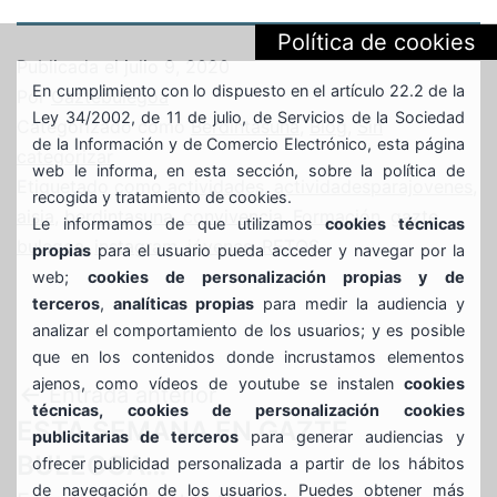
Política de cookies
Publicada el
julio 9, 2020
En cumplimiento con lo dispuesto en el artículo 22.2 de la
Por
Gaztebulegoa
Ley 34/2002, de 11 de julio, de Servicios de la Sociedad
Categorizado como
Berdintasuna
,
Blog
,
Sin
de la Información y de Comercio Electrónico, esta página
categorizar
web le informa, en esta sección, sobre la política de
Etiquetado como
actividades
,
actividadesparajovenes
,
recogida y tratamiento de cookies.
aisia
,
berdintasuna
,
convivencia
,
Formación
,
gazte
Le informamos de que utilizamos
cookies técnicas
bulegoa
,
instagram
,
jóvenes
,
RETOS
propias
para el usuario pueda acceder y navegar por la
web;
cookies de personalización propias y de
terceros
,
analíticas propias
para medir la audiencia y
analizar el comportamiento de los usuarios; y es posible
que en los contenidos donde incrustamos elementos
ajenos, como vídeos de youtube se instalen
cookies
Navegación
Entrada anterior
técnicas, cookies de personalización cookies
ESTA SEMANA EN GAZTE
publicitarias de terceros
para generar audiencias y
de
BULEGOA…
ofrecer publicidad personalizada a partir de los hábitos
de navegación de los usuarios. Puedes obtener más