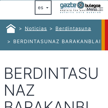
Saltar
Menú
al
gazte
contenido
bulegoa
azte
Noticias
Berdintasuna
ulegoa
BERDINTASUNAZ BARAKANBLAI
BERDINTASU
NAZ
BARAKANBL