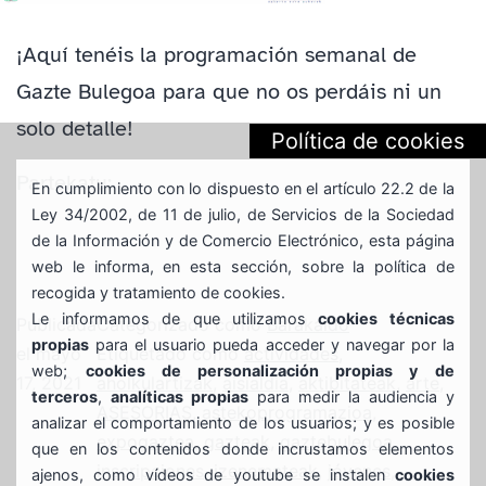
¡Aquí tenéis la programación semanal de
Gazte Bulegoa para que no os perdáis ni un
solo detalle!
Política de cookies
Partekatu:
En cumplimiento con lo dispuesto en el artículo 22.2 de la
Ley 34/2002, de 11 de julio, de Servicios de la Sociedad
de la Información y de Comercio Electrónico, esta página
web le informa, en esta sección, sobre la política de
recogida y tratamiento de cookies.
Le informamos de que utilizamos
cookies técnicas
Publicada
Categorizado como
Barakaldo
propias
para el usuario pueda acceder y navegar por la
el
mayo
Etiquetado como
actividades
,
web;
cookies de personalización propias y de
17, 2021
aholkulartizak
,
aisialdia
,
aktibitateak
,
arte
,
terceros
,
analíticas propias
para medir la audiencia y
ASESORIAS
,
astekoprogramazioa
,
analizar el comportamiento de los usuarios; y es posible
expogaztea
,
gazteak
,
gaztebulegoa
,
que en los contenidos donde incrustamos elementos
inscripciones
,
izenemateak
,
jóvenes
,
ajenos, como vídeos de youtube se instalen
cookies