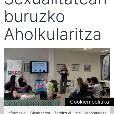
buruzko
Aholkularitza
Cookien politika
Informazio Gizartearen Zerbitzuei eta Merkataritza