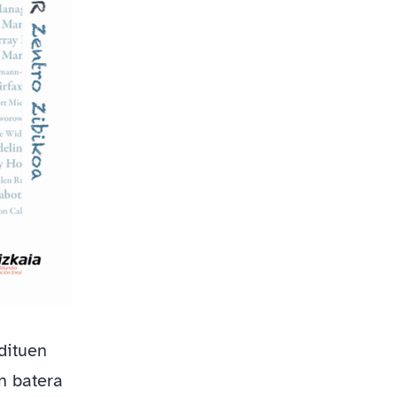
 dituen
n batera