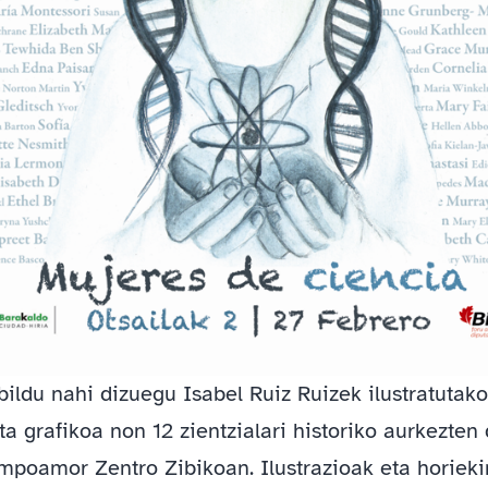
ildu nahi dizuegu Isabel Ruiz Ruizek ilustratutako
a grafikoa non 12 zientzialari historiko aurkezten
mpoamor Zentro Zibikoan. Ilustrazioak eta horieki