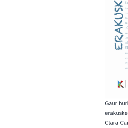
Gaur hurb
erakusket
Clara Ca