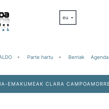
ALDO
Parte hartu
Berriak
Agenda
Ireki
Ireki
ezazu
ezazu
menua
menua
ZIA-EMAKUMEAK CLARA CAMPOAMORR