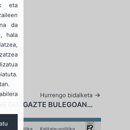
ak eta
aileen
ena da
, hala
atzea,
 sailkatuta
zatzea
izatua
iatuta.
tan.
bilera
Hurrengo bidalketa
NETAN GAZTE BULEGOAN…
atu
ookien politika
Kalitate-politika