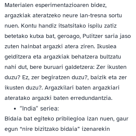
Materialen esperimentazioaren bidez,
argazkiak ateratzeko neure lan-tresna sortu
nuen. Kontu handiz itsatsitako ispilu zatiz
betetako kutxa bat, geroago, Pulitzer saria jaso
zuten hainbat argazki atera ziren. Ikuslea
gelditzera eta argazkiak behatzera bultzatu
nahi dut, bere buruari galdetzera: Zer ikusten
duzu? Ez, zer begiratzen duzu?, baizik eta zer
ikusten duzu?. Argazkilari baten argazkiari
ateratako argazki baten erredundantzia.
“India” seriea:
Bidaia bat egiteko pribilegioa izan nuen, gaur
egun “nire bizitzako bidaia” izenarekin