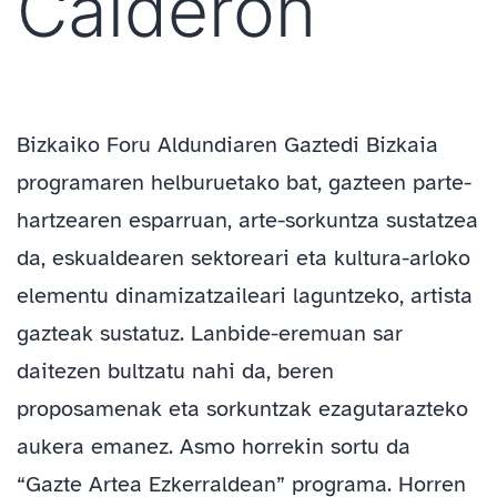
Calderón
Bizkaiko Foru Aldundiaren Gaztedi Bizkaia
programaren helburuetako bat, gazteen parte-
hartzearen esparruan, arte-sorkuntza sustatzea
da, eskualdearen sektoreari eta kultura-arloko
elementu dinamizatzaileari laguntzeko, artista
gazteak sustatuz. Lanbide-eremuan sar
daitezen bultzatu nahi da, beren
proposamenak eta sorkuntzak ezagutarazteko
aukera emanez. Asmo horrekin sortu da
“Gazte Artea Ezkerraldean” programa. Horren