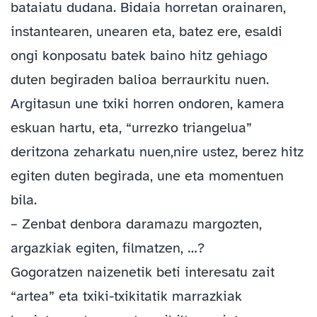
bataiatu dudana. Bidaia horretan orainaren,
instantearen, unearen eta, batez ere, esaldi
ongi konposatu batek baino hitz gehiago
duten begiraden balioa berraurkitu nuen.
Argitasun une txiki horren ondoren, kamera
eskuan hartu, eta, “urrezko triangelua”
deritzona zeharkatu nuen,nire ustez, berez hitz
egiten duten begirada, une eta momentuen
bila.
– Zenbat denbora daramazu margozten,
argazkiak egiten, filmatzen, …?
Gogoratzen naizenetik beti interesatu zait
“artea” eta txiki-txikitatik marrazkiak