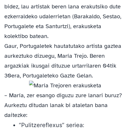
bidez, lau artistak beren lana erakutsiko dute
ezkerraldeko udalerrietan (Barakaldo, Sestao,
Portugalete eta Santurtzi), erakusketa
kolektibo batean.
Gaur, Portugaletek hautatutako artista gaztea
aurkeztuko dizuegu, María Trejo. Beren
argazkiak ikusgai dituzue urtarrilaren 04tik
30era, Portugaleteko Gazte Gelan.
– María, zer esango diguzu zure lanari buruz?
Aurkeztu ditudan lanak bi ataletan bana
daitezke:
“Pulitzereflexus” seriea: