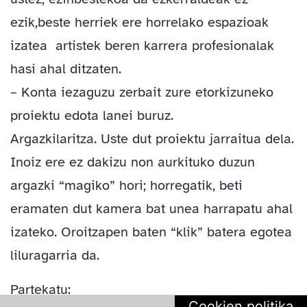
ezik,beste herriek ere horrelako espazioak
izatea artistek beren karrera profesionalak
hasi ahal ditzaten.
– Konta iezaguzu zerbait zure etorkizuneko
proiektu edota lanei buruz.
Argazkilaritza. Uste dut proiektu jarraitua dela.
Inoiz ere ez dakizu non aurkituko duzun
argazki “magiko” hori; horregatik, beti
eramaten dut kamera bat unea harrapatu ahal
izateko. Oroitzapen baten “klik” batera egotea
liluragarria da.
Partekatu:
Cookien politika