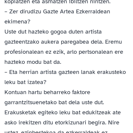
kopiatzen eta asmatzen ibiltzen nintzen.
– Zer dirudizu Gazte Artea Ezkerraldean
ekimena?
Uste dut hazteko gogoa duten artista
gazteentzako aukera paregabea dela. Eremu
profesionalean ez ezik, arlo pertsonalean ere
hazteko modu bat da.
– Eta herrian artista gazteen lanak erakusteko
leku bat izatea?
Kontuan hartu beharreko faktore
garrantzitsuenetako bat dela uste dut.
Erakusketak egiteko leku bat edukitzeak ate
asko irekitzen ditu etorkizunari begira. Nire
ustez, ezinbestekoa da ezkerraldeak ez