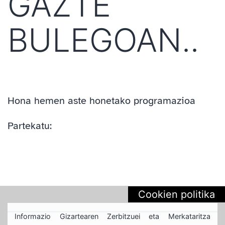
GAZTE
BULEGOAN..
Hona hemen aste honetako programazioa
Partekatu:
Cookien politika
Informazio Gizartearen Zerbitzuei eta Merkataritza