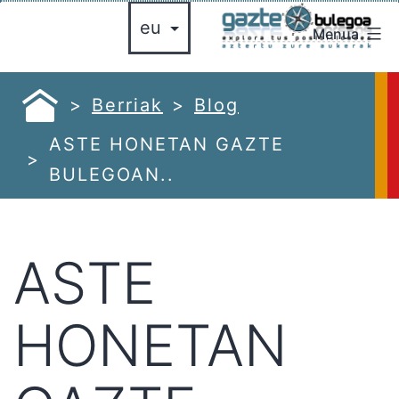
Zoaz
Menua
edukira
gazte
bulegoa
azte
Berriak
Blog
ulegoa
ASTE HONETAN GAZTE
BULEGOAN..
ASTE
HONETAN