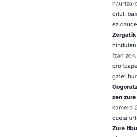
haurtzar
ditut, ba
ez daude
Zergatik
ninduten
izan zen.
oroitzape
gaiei bur
Gogoratz
zen zure
kamera 2
duela urt
Zure lib