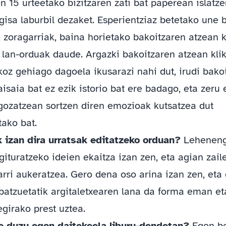
n 15 urteetako bizitzaren zati bat paperean islatz
gisa laburbil dezaket. Esperientziaz betetako une b
 zoragarriak, baina horietako bakoitzaren atzean 
 lan-orduak daude. Argazki bakoitzaren atzean kli
koz gehiago dagoela ikusarazi nahi dut, irudi bako
isaia bat ez ezik istorio bat ere badago, eta zeru 
gozatzean sortzen diren emozioak kutsatzea dut
tako bat.
 izan dira urratsak editatzeko orduan?
Lehenen
gituratzeko ideien ekaitza izan zen, eta agian zail
arri aukeratzea. Gero dena oso arina izan zen, eta
 batzuetatik argitaletxearen lana da forma eman et
girako prest uztea.
e duzu egon daitekeela liburu-dendetan?
Egon b