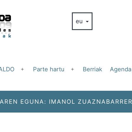
ALDO
Parte hartu
Berriak
Agenda
Ireki
Ireki
ezazu
ezazu
menua
menua
AREN EGUNA: IMANOL ZUAZNABARRER