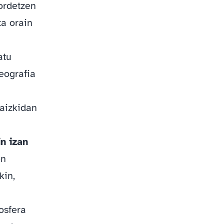
ordetzen
ta orain
atu
eografia
zaizkidan
n izan
en
kin,
osfera