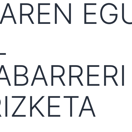
AREN EG
L
ABARRERI
IZKETA