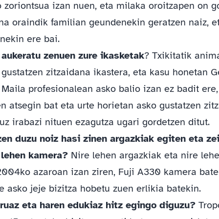
o zoriontsua izan nuen, eta milaka oroitzapen on g
ina oraindik familian geundenekin geratzen naiz, e
nekin ere bai.
 aukeratu zenuen zure ikasketak
? Txikitatik anim
 gustatzen zitzaidana ikastera, eta kasu honetan G
 Maila profesionalean asko balio izan ez badit ere,
n atsegin bat eta urte horietan asko gustatzen zit
uz irabazi nituen ezagutza ugari gordetzen ditut.
en duzu noiz hasi zinen argazkiak egiten eta zei
 lehen kamera?
Nire lehen argazkiak eta nire leh
004ko azaroan izan ziren, Fuji A330 kamera bate
e asko jeje bizitza hobetu zuen erlikia batekin.
uruaz eta haren edukiaz hitz egingo diguzu?
Trop