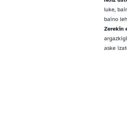
luke, ba
baino le
Zerekin
argazkigi
aske iza