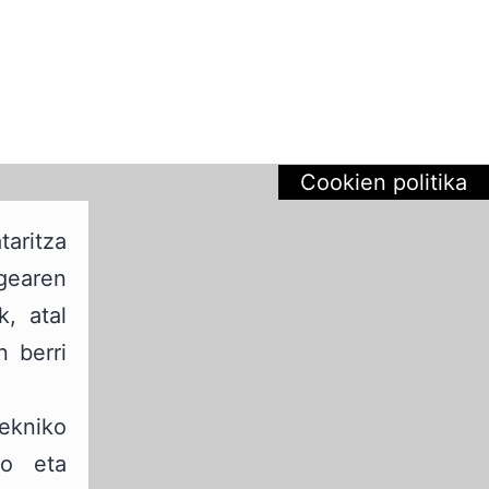
Cookien politika
aritza
gearen
, atal
n berri
ekniko
ko eta