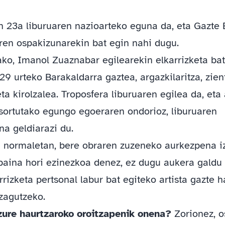
en 23a liburuaren nazioarteko eguna da, eta Gazte
ren ospakizunarekin bat egin nahi dugu.
ako, Imanol Zuaznabar egilearekin elkarrizketa bat
29 urteko Barakaldarra gaztea, argazkilaritza, zient
a kirolzalea. Troposfera liburuaren egilea da, eta
sortutako egungo egoeraren ondorioz, liburuaren
na geldiarazi du.
a normaletan, bere obraren zuzeneko aurkezpena 
baina hori ezinezkoa denez, ez dugu aukera galdu
rrizketa pertsonal labur bat egiteko artista gazte 
zagutzeko.
zure haurtzaroko oroitzapenik onena?
Zorionez, o