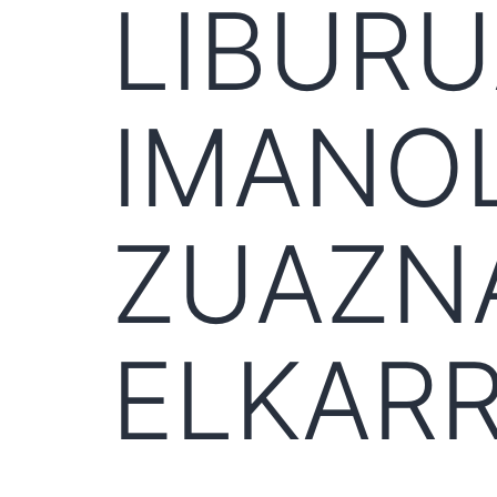
LIBURU
IMANO
ZUAZN
ELKARR