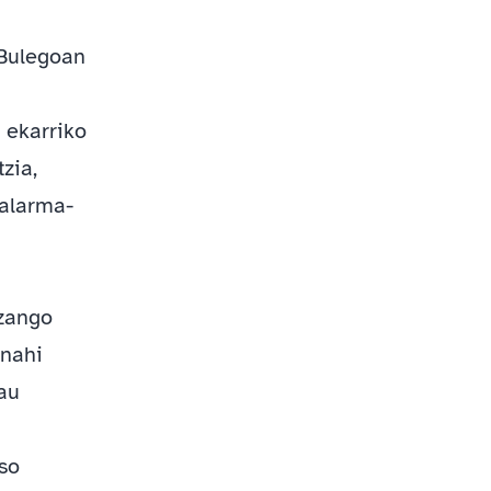
 Bulegoan
 ekarriko
zia,
 alarma-
izango
 nahi
hau
so