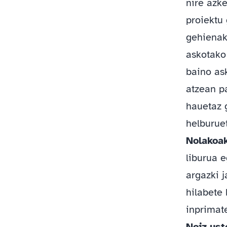
nire azke
proiektu 
gehienak
askotako
baino as
atzean pa
hauetaz 
helburue
Nolakoak
liburua e
argazki j
hilabete
inprimate
Noiz ust