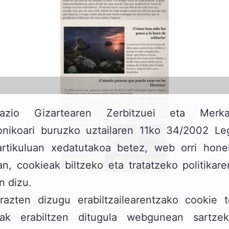
mazio Gizartearen Zerbitzuei eta Merkat
ronikoari buruzko uztailaren 11ko 34/2002 Le
artikuluan xedatutakoa betez, web orri honek
n, cookieak biltzeko eta tratatzeko politikare
n dizu.
:
arazten dizugu erabiltzailearentzako cookie t
oak erabiltzen ditugula webgunean sartze