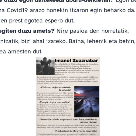
ina Covid19 arazo honekin itxaron egin beharko da
hen prest egotea espero dut.
 egiten duzu amets?
Nire pasioa den horretatik,
ntzatik, bizi ahal izateko. Baina, lehenik eta behin,
tea amesten dut.