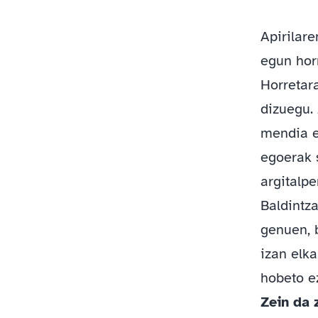
Apirilar
egun hor
Horretar
dizuegu. 
mendia et
egoerak 
argitalpe
Baldintz
genuen, 
izan elka
hobeto e
Zein da 