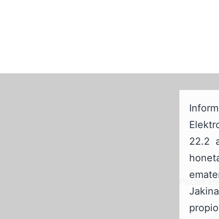
Infor
Elekt
22.2 
honeta
emate
Partekatu
Jakin
propi