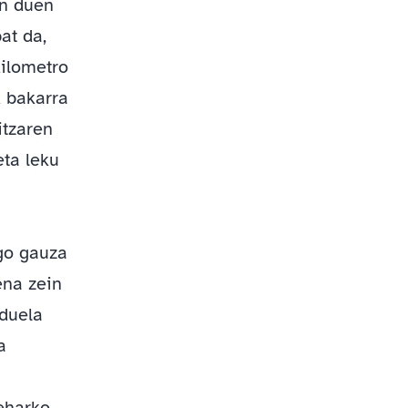
en duen
at da,
kilometro
k bakarra
itzaren
eta leku
go gauza
ena zein
 duela
a
eharko