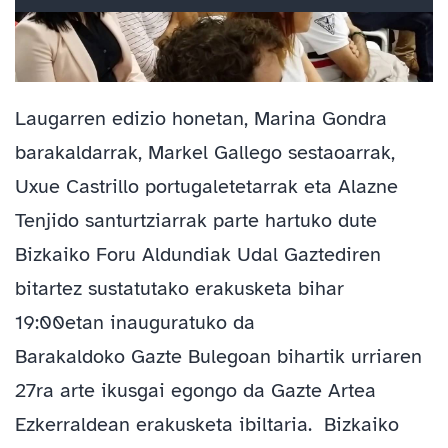
Laugarren edizio honetan, Marina Gondra
barakaldarrak, Markel Gallego sestaoarrak,
Uxue Castrillo portugaletetarrak eta Alazne
Tenjido santurtziarrak parte hartuko dute
Bizkaiko Foru Aldundiak Udal Gaztediren
bitartez sustatutako erakusketa bihar
19:00etan inauguratuko da
Barakaldoko Gazte Bulegoan bihartik urriaren
27ra arte ikusgai egongo da Gazte Artea
Ezkerraldean erakusketa ibiltaria. Bizkaiko