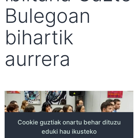
Bulegoan
bihartik
aurrera
Cookie guztiak onartu behar dituzu
eduki hau ikusteko