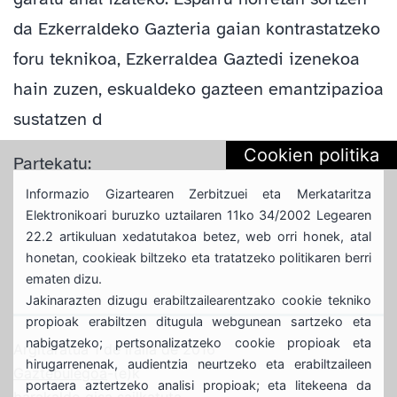
da Ezkerraldeko Gazteria gaian kontrastatzeko
foru teknikoa, Ezkerraldea Gaztedi izenekoa
hain zuzen, eskualdeko gazteen emantzipazioa
sustatzen d
Cookien politika
Partekatu:
Informazio Gizartearen Zerbitzuei eta Merkataritza
Elektronikoari buruzko uztailaren 11ko 34/2002 Legearen
22.2 artikuluan xedatutakoa betez, web orri honek, atal
honetan, cookieak biltzeko eta tratatzeko politikaren berri
ematen dizu.
Jakinarazten dizugu erabiltzailearentzako cookie tekniko
propioak erabiltzen ditugula webgunean sartzeko eta
nabigatzeko; pertsonalizatzeko cookie propioak eta
Argitaratua
1 de iraila de 2016
hirugarrenenak, audientzia neurtzeko eta erabiltzaileen
Gaztebulegoa
-(e)k
portaera aztertzeko analisi propioak; eta litekeena da
barakaldo
gisa sailkatuta