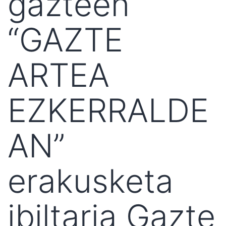
gazteen
“GAZTE
ARTEA
EZKERRALDE
AN”
erakusketa
ibiltaria Gazte