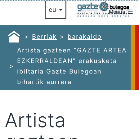
Zoaz
Menua
edukira
gazte
bulegoa
azte
Berriak
barakaldo
ulegoa
Artista gazteen “GAZTE ARTEA
EZKERRALDEAN” erakusketa
ibiltaria Gazte Bulegoan
bihartik aurrera
Artista