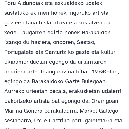
Foru Aldundiak eta eskualdeko udalek
sustatuko ekimen honek inguruko artista
gazteen lana bistaratzea eta sustatzea du
xede. Laugarren edizio honek Barakaldon
izango du hasiera, ondoren, Sestao,
Portugalete eta Santurtziko gazte eta kultur
ekipamenduetan egongo da urtarrilaren
amaiera arte. Inaugurazioa bihar, 19:00etan,
egingo da Barakaldoko Gazte Bulegoan.
Aurreko urteetan bezala, erakusketan udalerri
bakoitzeko artista bat egongo da. Oraingoan,
Marina Gondra barakaldarra, Markel Gallego
sestaoarra, Uxue Castrillo portugaletetarra eta