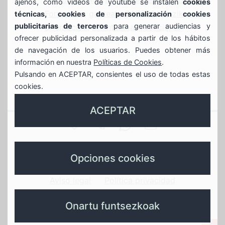
asesoramiento
,
Barakaldo
,
ezkerraldea
,
ajenos, como vídeos de youtube se instalen
cookies
Formación
,
gazteak
,
GAZTEDI
,
heziketa
,
técnicas, cookies de personalización cookies
publicitarias de terceros
para generar audiencias y
orientación
,
orientazioa
,
vocacional
ofrecer publicidad personalizada a partir de los hábitos
de navegación de los usuarios. Puedes obtener más
información en nuestra
Políticas de Cookies
.
Pulsando en ACEPTAR, consientes el uso de todas estas
cookies.
ACEPTAR
SAN
944
688639935
GAZTEBULEGOA@
JUAN
Gaztebulegoa
789
whasapp
instagram
X
Opciones cookies
17
596
gaztebulegoa
gaztebulegoa
Aviso legal
Política privacidad
–
Política de cookies
Política de calidad
Onartu funtsezkoak
48901