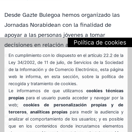
Desde Gazte Bulegoa hemos organizado las
Jornadas Norabidean con la finalidad de
apoyar a las personas jóvenes a tomar
Política de cookies
decisiones en relación a su formación y
JO
estudios. Las actividades se…
Seguir leyendo
En cumplimiento con lo dispuesto en el artículo 22.2 de la
Ley 34/2002, de 11 de julio, de Servicios de la Sociedad
«N
Partekatu:
de la Información y de Comercio Electrónico, esta página
web le informa, en esta sección, sobre la política de
recogida y tratamiento de cookies.
Le informamos de que utilizamos
cookies técnicas
propias
para el usuario pueda acceder y navegar por la
web;
cookies de personalización propias y de
Publicada
Categorizado como
Blog
terceros
,
analíticas propias
para medir la audiencia y
el
marzo
Etiquetado como
actividades
,
analizar el comportamiento de los usuarios; y es posible
14, 2023
actividadesparajovenes
,
AHOLKULARITZA
,
que en los contenidos donde incrustamos elementos