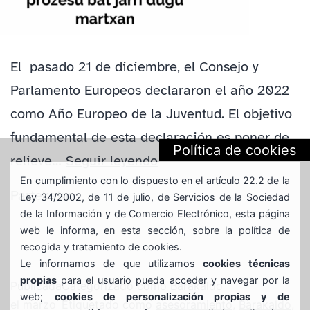
El pasado 21 de diciembre, el Consejo y
Parlamento Europeos declararon el año 2022
como Año Europeo de la Juventud. El objetivo
fundamental de esta declaración es poner de
Política de cookies
DIÁLOGO
relieve…
Seguir leyendo
En cumplimiento con lo dispuesto en el artículo 22.2 de la
CON
Partekatu:
Ley 34/2002, de 11 de julio, de Servicios de la Sociedad
LOS/AS
de la Información y de Comercio Electrónico, esta página
JÓVENES
web le informa, en esta sección, sobre la política de
recogida y tratamiento de cookies.
GAZTEON
Le informamos de que utilizamos
cookies técnicas
BARAKALDO
propias
para el usuario pueda acceder y navegar por la
Publicada
Categorizado como
Barakaldo
web;
cookies de personalización propias y de
el
marzo
Etiquetado como
asesoramiento
,
Barakaldo
,