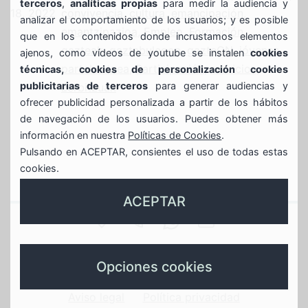
terceros
,
analíticas propias
para medir la audiencia y
18, 2022
convivencia
,
cultura
,
emancipación
,
analizar el comportamiento de los usuarios; y es posible
emantzipazioa
,
Empleo
,
Formación
,
que en los contenidos donde incrustamos elementos
gazteak
,
gaztebulegoa
,
gazteON
,
jóvenes
,
ajenos, como vídeos de youtube se instalen
cookies
partehartzea
,
Participación
,
servicios
,
técnicas, cookies de personalización cookies
publicitarias de terceros
para generar audiencias y
zerbitzuak
ofrecer publicidad personalizada a partir de los hábitos
de navegación de los usuarios. Puedes obtener más
información en nuestra
Políticas de Cookies
.
Pulsando en ACEPTAR, consientes el uso de todas estas
cookies.
ACEPTAR
SAN
944
688639935
GAZTEBULEGOA@
JUAN
Gaztebulegoa
789
whasapp
instagram
X
Opciones cookies
17
596
gaztebulegoa
gaztebulegoa
Aviso legal
Política privacidad