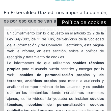
En Ezkerraldea Gaztedi nos importa tu opinión,
es por eso que se van a realizar talleres para
Política de cookies
recoger las inquietudes y necesidades de las y
En cumplimiento con lo dispuesto en el artículo 22.2 de la
los jóvenes de Ezkerraldea. Los…
Seguir
Ley 34/2002, de 11 de julio, de Servicios de la Sociedad
de la Información y de Comercio Electrónico, esta página
PARTICIPA
leyendo
web le informa, en esta sección, sobre la política de
EN
recogida y tratamiento de cookies.
Partekatu:
EL
Le informamos de que utilizamos
cookies técnicas
propias
para el usuario pueda acceder y navegar por la
PROCESO
web;
cookies de personalización propias y de
#ENTZUTEN
terceros
,
analíticas propias
para medir la audiencia y
analizar el comportamiento de los usuarios; y es posible
!
Publicada
Categorizado como
Barakaldo
que en los contenidos donde incrustamos elementos
el
Etiquetado como
entzuten
,
ezkerraldea
,
ajenos, como vídeos de youtube se instalen
cookies
diciembre
ezkerraldeagaztedi
,
gazteak
,
técnicas, cookies de personalización cookies
publicitarias de terceros
para generar audiencias y