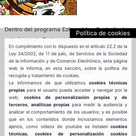
Dentro del programa Ezkerraldea Gaztedi, el
Política de cookies
aula joven de Portugalete junto con el Espacio
En cumplimiento con lo dispuesto en el artículo 22.2 de la
Artemisa han puesto en marcha el programa
Ley 34/2002, de 11 de julio, de Servicios de la Sociedad
Vértigo, creado para apoyar y empoderar a
de la Información y de Comercio Electrónico, esta página
web le informa, en esta sección, sobre la política de
ESPACIO
jóvenes artistas…
Seguir leyendo
recogida y tratamiento de cookies.
ONLINE
Le informamos de que utilizamos
cookies técnicas
Partekatu:
ARTEMISA-
propias
para el usuario pueda acceder y navegar por la
web;
cookies de personalización propias y de
EZKERRALDEA
terceros
,
analíticas propias
para medir la audiencia y
GAZTEDI
analizar el comportamiento de los usuarios; y es posible
que en los contenidos donde incrustamos elementos
Publicada el
Categorizado como
Barakaldo
ajenos, como vídeos de youtube se instalen
cookies
abril 7, 2020
Etiquetado como
arte
,
ezkerraldea
,
técnicas, cookies de personalización cookies