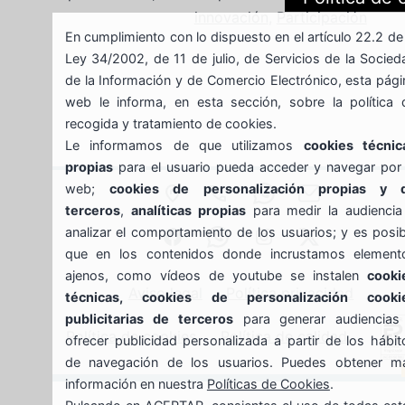
Políticas
innovación
,
Participación
En cumplimiento con lo dispuesto en el artículo 22.2 de 
de
Ley 34/2002, de 11 de julio, de Servicios de la Socied
Juventud
de la Información y de Comercio Electrónico, esta pági
web le informa, en esta sección, sobre la política 
recogida y tratamiento de cookies.
Le informamos de que utilizamos
cookies técnic
propias
para el usuario pueda acceder y navegar por 
web;
cookies de personalización propias y 
SAN
944
688639935
GAZTEBULE
terceros
,
analíticas propias
para medir la audiencia
analizar el comportamiento de los usuarios; y es posib
JUAN
Gaztebulegoa
789
whasapp
instagram
X
que en los contenidos donde incrustamos element
ajenos, como vídeos de youtube se instalen
cooki
17
596
gaztebulegoa
gaztebuleg
Aviso legal
Política privacidad
técnicas, cookies de personalización cooki
publicitarias de terceros
para generar audiencias
–
Política de cookies
Política de calidad
ofrecer publicidad personalizada a partir de los hábit
de navegación de los usuarios. Puedes obtener m
48901
información en nuestra
Políticas de Cookies
.