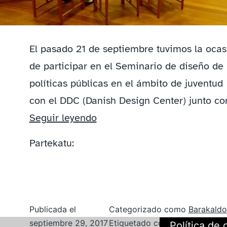
El pasado 21 de septiembre tuvimos la ocas
de participar en el Seminario de diseño de
políticas públicas en el ámbito de juventud
con el DDC (Danish Design Center) junto c
Participamos
Seguir leyendo
en
Partekatu:
el
Seminario
de
Innovación
Publicada el
Categorizado como
Barakaldo
en
septiembre 29, 2017
Etiquetado como
diseño
,
Política de 