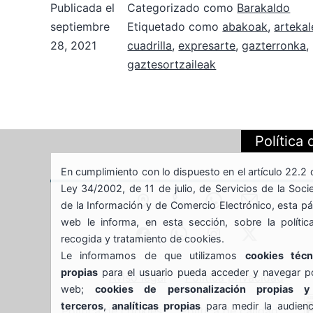
Publicada el
Categorizado como
Barakaldo
ARTEKALE
septiembre
Etiquetado como
abakoak
,
artekal
28, 2021
cuadrilla
,
expresarte
2021
,
gazterronka
,
gaztesortzaileak
Política
En cumplimiento con lo dispuesto en el artículo 22.2 
Ley 34/2002, de 11 de julio, de Servicios de la Soc
SAN
944
688639935
GAZTEBU
de la Información y de Comercio Electrónico, esta p
web le informa, en esta sección, sobre la polític
JUAN
Gaztebulegoa
789
whasapp
instagram
X
recogida y tratamiento de cookies.
Le informamos de que utilizamos
cookies técn
17
596
gaztebulegoa
gaztebule
propias
para el usuario pueda acceder y navegar po
Aviso legal
Política privacidad
web;
cookies de personalización propias 
–
terceros
,
analíticas propias
para medir la audienc
Política de cookies
Política de calidad