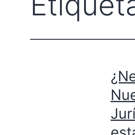
Etiquet
¿Ne
Nue
Jur
est