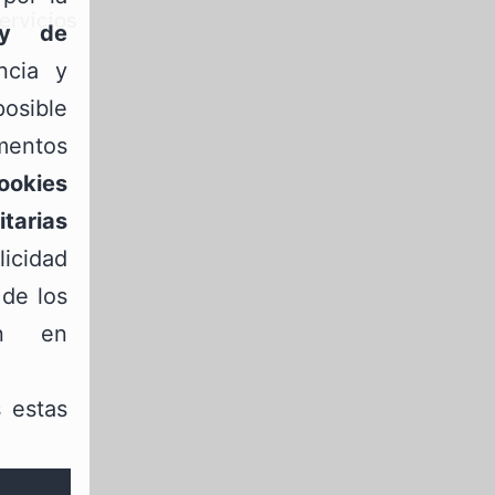
ervicios
 y de
ncia y
osible
mentos
ookies
itarias
icidad
do
,
 de los
ón en
 estas