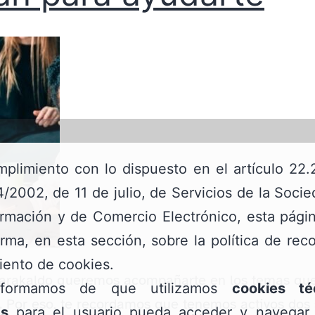
plimiento con lo dispuesto en el artículo 22.
/2002, de 11 de julio, de Servicios de la Soci
ormación y de Comercio Electrónico, esta pág
orma, en esta sección, sobre la política de rec
iento de cookies.
rakaldo queremos acompañarte en los temas qu
nformamos de que utilizamos
cookies té
. Por eso, te recordamos que tenemos activos dos 
as
para el usuario pueda acceder y navegar 