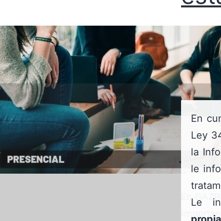
En cum
Ley 34
la Inf
le inf
tratam
En GAZBa
Le i
importan
propi