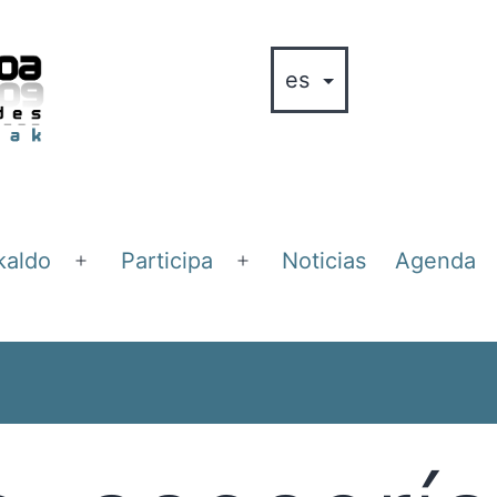
kaldo
Participa
Noticias
Agenda
Abrir
Abrir
el
el
menú
menú