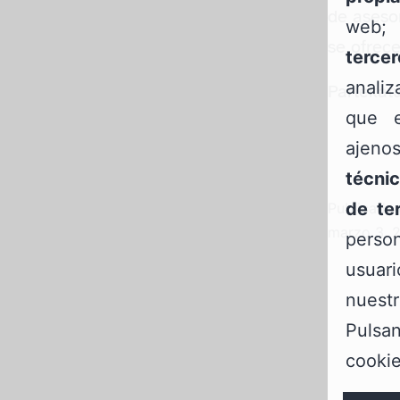
de asesor
web
se ofre
tercer
anali
Partekatu
que e
ajeno
técnic
de te
Publicada 
marzo 3, 
person
usua
nuest
Pulsa
cookie