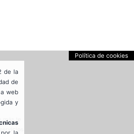
Política de cookies
2 de la
edad de
ina web
ogida y
e más te
cnicas
servicios
por la