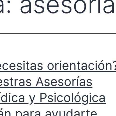
a:
asesorí
cesitas orientación
stras Asesorías
ídica y Psicológica
án para ayudarte