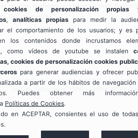
ía gratuita, confidencial y personalizada: Ambos s
;
cookies de personalización propias
¿Necesitas
cen…
Seguir leyendo
os
,
analíticas propias
para medir la audie
orientación?
zar el comportamiento de los usuarios; y es p
:
Nuestras
n los contenidos donde incrustamos ele
Asesorías
s, como vídeos de youtube se instalen
c
Jurídica
as, cookies de personalización cookies public
y
rceros
para generar audiencias y ofrecer publ
el
Categorizado como
Asesorías/ Aholkularitza
,
Barakal
Psicológica
2026
Etiquetado como
asesorías
,
Barakaldo
,
emancipación
alizada a partir de los hábitos de navegación
gazteak
,
gaztebulegoa
están
,
gratuito
,
jóvenes
,
psicológica
rios. Puedes obtener más informaci
para
ra
Políticas de Cookies
.
ayudarte
ndo en ACEPTAR, consientes el uso de todas
s.