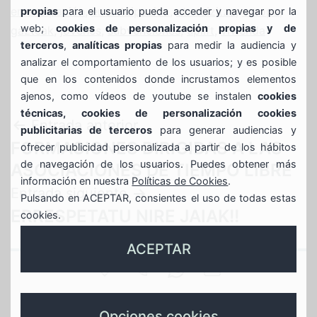
emancipación
,
emantzipazioa
,
etxebizitza
,
europa
,
propias
para el usuario pueda acceder y navegar por la
web;
cookies de personalización propias y de
gazteak
,
jóvenes
,
subvenciones
,
uplift
,
vivienda
terceros
,
analíticas propias
para medir la audiencia y
analizar el comportamiento de los usuarios; y es posible
que en los contenidos donde incrustamos elementos
ajenos, como vídeos de youtube se instalen
cookies
técnicas, cookies de personalización cookies
Navegación
Entrada anterior
publicitarias de terceros
para generar audiencias y
FORMACIONES DIRIGIDAS A LAS
ofrecer publicidad personalizada a partir de los hábitos
de
de navegación de los usuarios. Puedes obtener más
ASOCIACIONES DE TIEMPO LIBRE
información en nuestra
Políticas de Cookies
.
entradas
Entrada siguiente
Pulsando en ACEPTAR, consientes el uso de todas estas
ERRESPETATU NIRE JAIAK!!
cookies.
ACEPTAR
SAN
944
688639935
GAZTEBULEGOA@
JUAN
Gaztebulegoa
789
whasapp
instagram
X
Opciones cookies