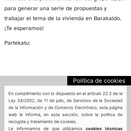
para generar una serie de propuestas y
trabajar el tema de la vivienda en Barakaldo.
¡Te esperamos!
Partekatu:
Política de cookies
En cumplimiento con lo dispuesto en el artículo 22.2 de la
Ley 34/2002, de 11 de julio, de Servicios de la Sociedad
Publicada el
mayo 24, 2022
de la Información y de Comercio Electrónico, esta página
Por
Gaztebulegoa
web le informa, en esta sección, sobre la política de
Categorizado como
Barakaldo
recogida y tratamiento de cookies.
Etiquetado como
alokairua
,
alquiler
,
dirulaguntzak
,
Le informamos de que utilizamos
cookies técnicas