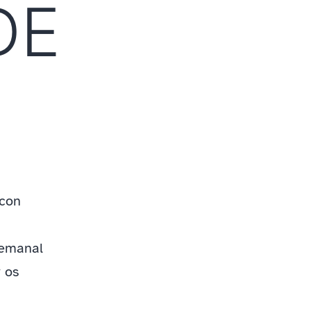
DE
¡con
semanal
 os