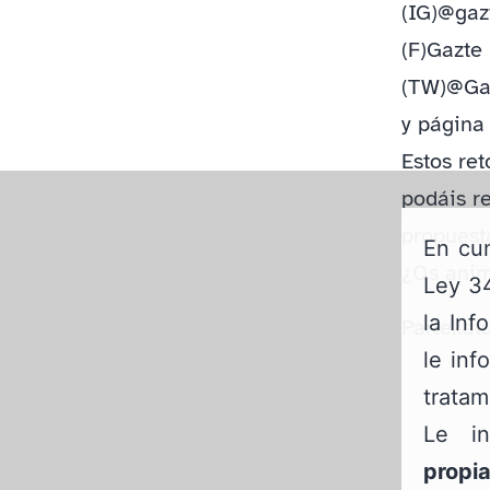
(IG)@gaz
(F)Gazte
(TW)@Ga
y página 
Estos re
podáis re
propuest
En cum
¿Os anim
Ley 34
la Inf
Partekatu
le inf
tratam
Le i
propi