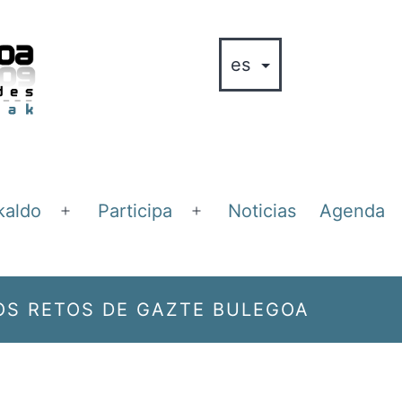
kaldo
Participa
Noticias
Agenda
Abrir
Abrir
el
el
menú
menú
S RETOS DE GAZTE BULEGOA