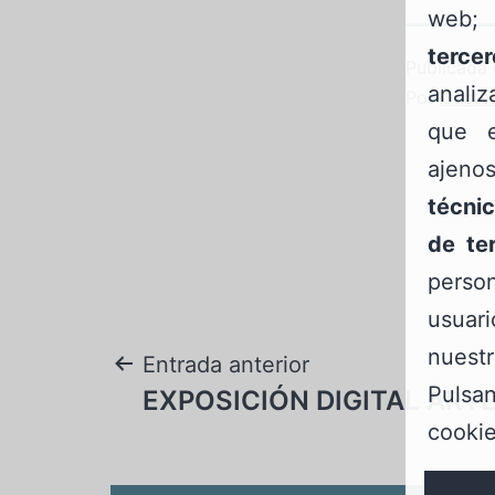
web
tercer
Publicada 
anali
Por
Gazte
que e
ajeno
técnic
de te
person
usua
nuest
Navegación
Entrada anterior
Pulsa
EXPOSICIÓN DIGITAL ART
de
cookie