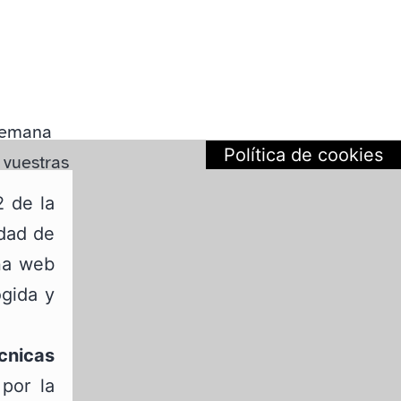
 semana
Política de cookies
 vuestras
2 de la
edad de
ina web
ogida y
cnicas
por la