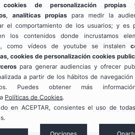
;
cookies de personalización propias
os
,
analíticas propias
para medir la audie
el
abril 21, 2020
Categorizado com
zar el comportamiento de los usuarios; y es p
bulegoa
Etiqu
#BARAKAGA
n los contenidos donde incrustamos ele
actividades
,
actividadesp
s, como vídeos de youtube se instalen
c
aktibitateak
,
Barakaldo
,
as, cookies de personalización cookies public
nietxeangeratzennaiz
,
O
rceros
para generar audiencias y ofrecer publ
alizada a partir de los hábitos de navegación
rios. Puedes obtener más informaci
ra
Políticas de Cookies
.
ndo en ACEPTAR, consientes el uso de todas
E JOVEN
DÍA DEL LI
s.
Opciones
Onart