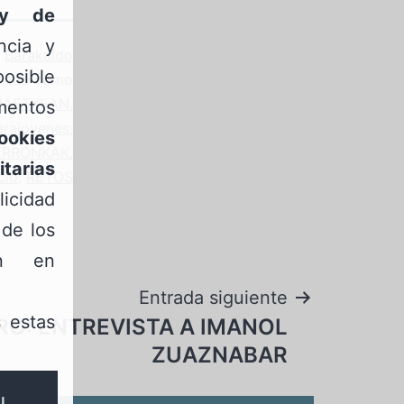
 y de
ncia y
o
Barakaldo
osible
etado como
UAETXEAN
,
mentos
arajovenes
,
ookies
ERRONKAK
,
itarias
cio
,
RETOS
icidad
 de los
ón en
Entrada siguiente
 estas
BRO: ENTREVISTA A IMANOL
ZUAZNABAR
u