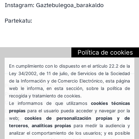
Instagram: Gaztebulegoa_barakaldo
Partekatu:
Política de cookies
En cumplimiento con lo dispuesto en el artículo 22.2 de la
Ley 34/2002, de 11 de julio, de Servicios de la Sociedad
de la Información y de Comercio Electrónico, esta página
Publicada el
abril 28, 2020
web le informa, en esta sección, sobre la política de
Por
Gaztebulegoa
recogida y tratamiento de cookies.
Categorizado como
Blog
Le informamos de que utilizamos
cookies técnicas
Etiquetado como
confinamiento
,
Formación
,
jóvenes
,
propias
para el usuario pueda acceder y navegar por la
web;
cookies de personalización propias y de
nietxea
,
nietxeangeratzennaiz
,
online
terceros
,
analíticas propias
para medir la audiencia y
analizar el comportamiento de los usuarios; y es posible