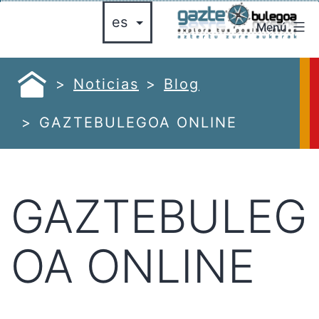
Saltar
Menú
al
gazte
contenido
bulegoa
azte
Noticias
Blog
ulegoa
GAZTEBULEGOA ONLINE
GAZTEBULEG
OA ONLINE