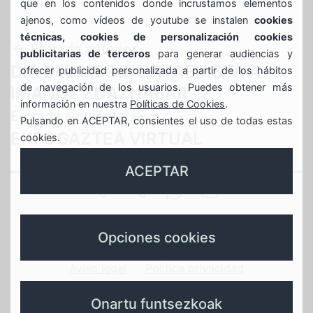
que en los contenidos donde incrustamos elementos
ajenos, como vídeos de youtube se instalen
cookies
técnicas, cookies de personalización cookies
Navegación
Entrada anterior
publicitarias de terceros
para generar audiencias y
DÍA DEL LIBRO: ENTREVISTA A
ofrecer publicidad personalizada a partir de los hábitos
de
de navegación de los usuarios. Puedes obtener más
IMANOL ZUAZNABAR
información en nuestra
Políticas de Cookies
.
entradas
Entrada siguiente
Pulsando en ACEPTAR, consientes el uso de todas estas
EXPOGAZTEA VIRTUAL
cookies.
ACEPTAR
SAN
944
688639935
GAZTEBULEGOA@
JUAN
Gaztebulegoa
789
whasapp
instagram
X
Opciones cookies
17
596
gaztebulegoa
gaztebulegoa
Aviso legal
Política privacidad
–
Política de cookies
Política de calidad
Onartu funtsezkoak