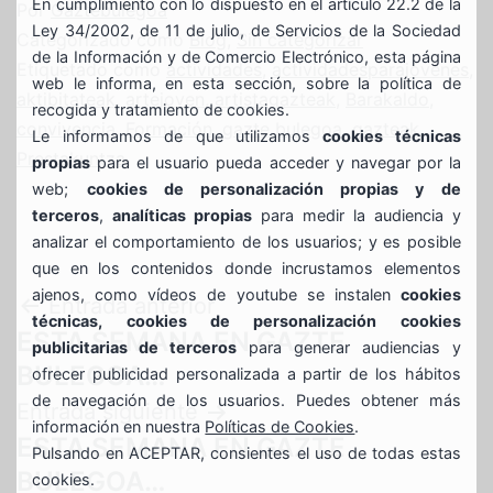
En cumplimiento con lo dispuesto en el artículo 22.2 de la
Por
Gaztebulegoa
Ley 34/2002, de 11 de julio, de Servicios de la Sociedad
Categorizado como
Blog
,
Sin categorizar
de la Información y de Comercio Electrónico, esta página
Etiquetado como
actividades
,
actividadesparajovenes
,
web le informa, en esta sección, sobre la política de
aktibitateak
,
artejoven
,
artistagazteak
,
Barakaldo
,
recogida y tratamiento de cookies.
convivencia
,
Formación
,
gazte bulegoa
,
gazteak
,
Le informamos de que utilizamos
cookies técnicas
Prestakuntza
propias
para el usuario pueda acceder y navegar por la
web;
cookies de personalización propias y de
terceros
,
analíticas propias
para medir la audiencia y
analizar el comportamiento de los usuarios; y es posible
que en los contenidos donde incrustamos elementos
ajenos, como vídeos de youtube se instalen
cookies
Navegación
Entrada anterior
técnicas, cookies de personalización cookies
ESTA SEMANA EN GAZTE
publicitarias de terceros
para generar audiencias y
de
BULEGOA…
ofrecer publicidad personalizada a partir de los hábitos
entradas
de navegación de los usuarios. Puedes obtener más
Entrada siguiente
información en nuestra
Políticas de Cookies
.
ESTA SEMANA EN GAZTE
Pulsando en ACEPTAR, consientes el uso de todas estas
BULEGOA…
cookies.