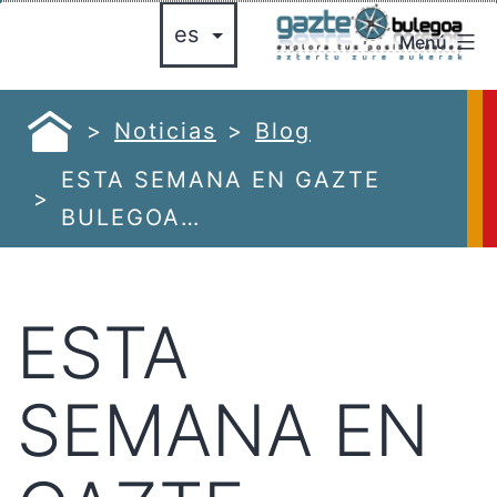
Saltar
Menú
al
gazte
contenido
bulegoa
azte
Noticias
Blog
ulegoa
ESTA SEMANA EN GAZTE
BULEGOA…
ESTA
SEMANA EN