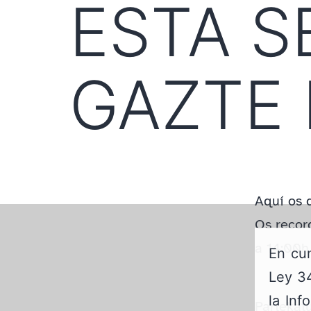
ESTA 
GAZTE
Aquí os 
Os recor
a 14:00h 
En cum
Ley 34
la Inf
Partekatu