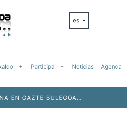
kaldo
Participa
Noticias
Agenda
Abrir
Abrir
el
el
menú
menú
NA EN GAZTE BULEGOA…