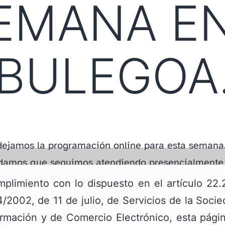
SEMANA E
 BULEGO
dejamos la programación online para esta semana
damos que seguimos atendiendo presencialmente
en la calle San Juan 17.
plimiento con lo dispuesto en el artículo 22.
/2002, de 11 de julio, de Servicios de la Soci
ormación y de Comercio Electrónico, esta pág
: