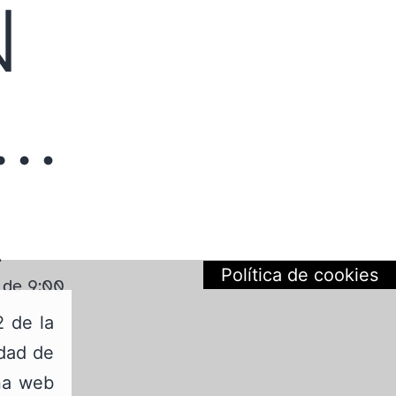
N
A…
.
Política de cookies
 de 9:00
2 de la
edad de
ina web