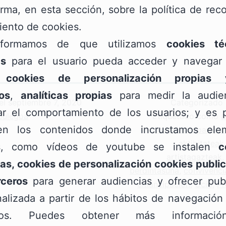
orma, en esta sección, sobre la política de rec
iento de cookies.
nformamos de que utilizamos
cookies té
as
para el usuario pueda acceder y navegar 
;
cookies de personalización propias
os
,
analíticas propias
para medir la audie
el
septiembre 7, 2020
Categorizad
zar el comportamiento de los usuarios; y es p
bulegoa
Etiquetado como
a
n los contenidos donde incrustamos ele
actividadesparajo
aktibitateak
s, como vídeos de youtube se instalen
c
artistagazteak
as, cookies de personalización cookies public
berdintasuna
,
convivenci
rceros
para generar audiencias y ofrecer publ
emancipación
,
Ocio
,
Pr
alizada a partir de los hábitos de navegación
rios. Puedes obtener más informaci