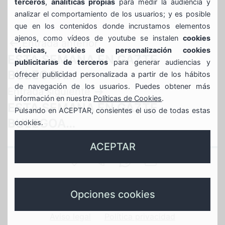
terceros
,
analíticas propias
para medir la audiencia y
analizar el comportamiento de los usuarios; y es posible
que en los contenidos donde incrustamos elementos
ajenos, como vídeos de youtube se instalen
cookies
Navegación
Entrada anterior
técnicas, cookies de personalización cookies
ESTA SEMANA EN GAZTE
publicitarias de terceros
para generar audiencias y
de
BULEGOA…
ofrecer publicidad personalizada a partir de los hábitos
entradas
de navegación de los usuarios. Puedes obtener más
Entrada siguiente
información en nuestra
Políticas de Cookies
.
ESTA SEMANA EN GAZTE
Pulsando en ACEPTAR, consientes el uso de todas estas
BULEGOA…
cookies.
ACEPTAR
SAN
944
688639935
GAZTEBULEGOA@
JUAN
Gaztebulegoa
789
whasapp
instagram
X
Opciones cookies
17
596
gaztebulegoa
gaztebulegoa
Aviso legal
Política privacidad