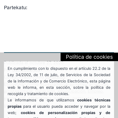
Partekatu:
Política de cookies
Publicada el
octubre 27, 2020
En cumplimiento con lo dispuesto en el artículo 22.2 de la
Por
Gaztebulegoa
Ley 34/2002, de 11 de julio, de Servicios de la Sociedad
Categorizado como
Barakaldo
de la Información y de Comercio Electrónico, esta página
Etiquetado como
actividadesparajovenes
,
artejoven
,
web le informa, en esta sección, sobre la política de
artistagazteak
,
Barakaldo
,
emancipación
,
Empleo
,
recogida y tratamiento de cookies.
exposición
,
ezkerraldea
,
gazteak
,
gazteartea
,
Le informamos de que utilizamos
cookies técnicas
gaztebulegoa
,
kultura
propias
para el usuario pueda acceder y navegar por la
web;
cookies de personalización propias y de