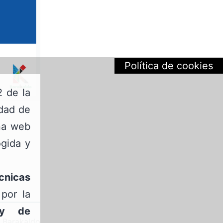
Política de cookies
2 de la
edad de
ina web
ogida y
cnicas
por la
 y de
o
Barakaldo