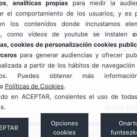
os
,
analíticas propias
para medir la audie
bulegoa
Etiquetado como
activi
zar el comportamiento de los usuarios; y es p
aktibitateak
,
Baraka
n los contenidos donde incrustamos ele
castellano
,
cursos
,
ema
emantzipazioa
,
eusker
s, como vídeos de youtube se instalen
c
gaztebulegoa
,
ikastaro
as, cookies de personalización cookies public
resumen
,
tailerr
rceros
para generar audiencias y ofrecer publ
alizada a partir de los hábitos de navegación
rios. Puedes obtener más informaci
ra
Políticas de Cookies
.
ndo en ACEPTAR, consientes el uso de todas
ESTA S
s.
Opciones
Onart
EPTAR
cookies
funtsezk
Aviso legal
Política privacidad
Políti
RAKALDO.EUS
oa
app
instagram
X