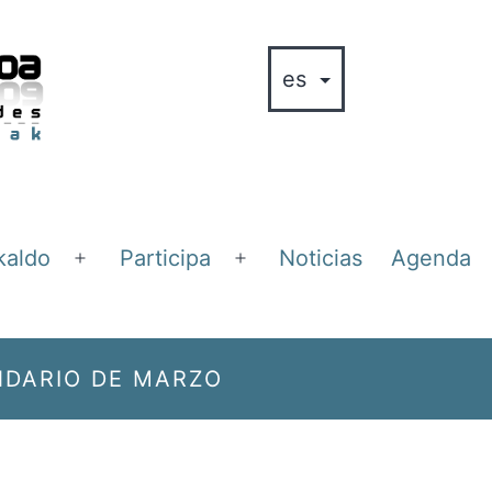
kaldo
Participa
Noticias
Agenda
Abrir
Abrir
el
el
menú
menú
NDARIO DE MARZO