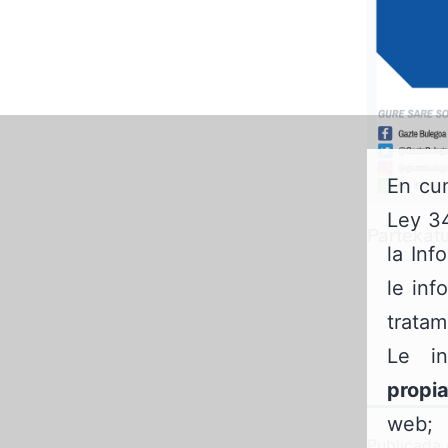
En cum
Ley 34
Partekatu
la Inf
le inf
tratam
Le i
propi
web
Publicada 