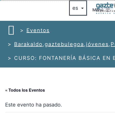
Saltar
Menú
al
gazte
contenido
bulegoa
azte
Eventos
ulegoa
Barakaldo
,
gaztebulegoa
,
jóvenes
,
P
CURSO: FONTANERÍA BÁSICA EN 
« Todos los Eventos
Este evento ha pasado.