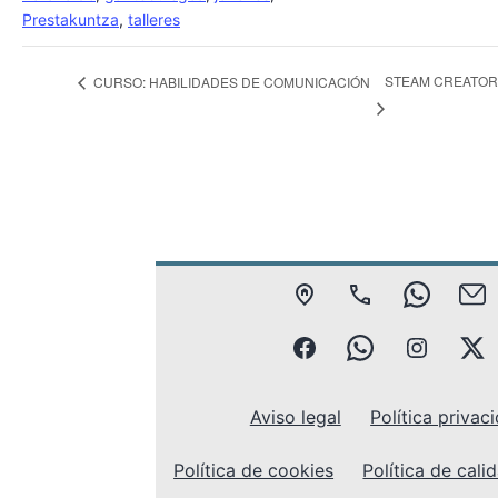
Prestakuntza
,
talleres
STEAM CREATORS
CURSO: HABILIDADES DE COMUNICACIÓN
SAN
944
688639
G
JUAN
Gaztebulegoa
789
whasapp
instagr
X
17
596
gaztebu
g
Aviso legal
Política privac
–
Política de cookies
Política de cali